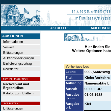
AKTUELLES
AUKTIONEN
|
AUKTIONEN
Informationen
Hier finden Sie
Vorwort
Weitere Optionen habe
Erläuterungen
Auktionsbedingungen
Einlieferungsvertrag
Vorheriges Los
Newsletter
Losnr.:
900 (Schleswig
Titel:
Kieler Verkehrs
AKTUELLE AUKTION
Auflistung:
Namensaktie Lit
Nachverkauf und
Ergebnisliste
Ausruf:
90,00 EUR
Katalog zum Blättern
Ausgabe-
01.05.1938
datum:
Ausgabe-
Kiel
LIVE BIETEN
ort:
Erläuterungen