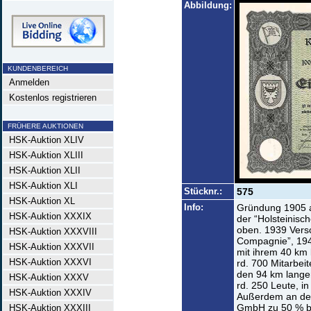
Abbildung:
KUNDENBEREICH
Anmelden
Kostenlos registrieren
FRÜHERE AUKTIONEN
HSK-Auktion XLIV
HSK-Auktion XLIII
HSK-Auktion XLII
HSK-Auktion XLI
Stücknr.:
575
HSK-Auktion XL
Info:
Gründung 1905 
HSK-Auktion XXXIX
der “Holsteinis
oben. 1939 Vers
HSK-Auktion XXXVIII
Compagnie”, 194
HSK-Auktion XXXVII
mit ihrem 40 km 
HSK-Auktion XXXVI
rd. 700 Mitarbeit
den 94 km lange
HSK-Auktion XXXV
rd. 250 Leute, in
HSK-Auktion XXXIV
Außerdem an der
GmbH zu 50 % bet
HSK-Auktion XXXIII