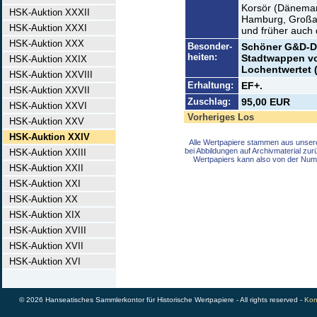
Korsör (Dänemark
HSK-Auktion XXXII
Hamburg, Großakt
HSK-Auktion XXXI
und früher auch 
HSK-Auktion XXX
Besonder-
Schöner G&D-Dr
heiten:
Stadtwappen vo
HSK-Auktion XXIX
Lochentwertet 
HSK-Auktion XXVIII
Erhaltung:
EF+.
HSK-Auktion XXVII
Zuschlag:
95,00 EUR
HSK-Auktion XXVI
Vorheriges Los
HSK-Auktion XXV
HSK-Auktion XXIV
Alle Wertpapiere stammen aus unser
bei Abbildungen auf Archivmaterial zu
HSK-Auktion XXIII
Wertpapiers kann also von der Num
HSK-Auktion XXII
HSK-Auktion XXI
HSK-Auktion XX
HSK-Auktion XIX
HSK-Auktion XVIII
HSK-Auktion XVII
HSK-Auktion XVI
© 2026 Hanseatisches Sammlerkontor für Historische Wertpapiere - All rights reserved -
Kon