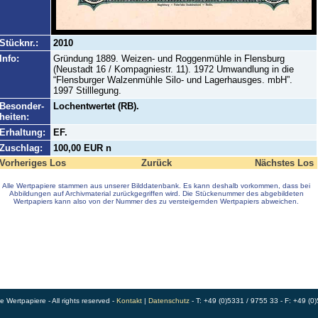
Stücknr.:
2010
Info:
Gründung 1889. Weizen- und Roggenmühle in Flensburg
(Neustadt 16 / Kompagniestr. 11). 1972 Umwandlung in die
“Flensburger Walzenmühle Silo- und Lagerhausges. mbH”.
1997 Stilllegung.
Besonder-
Lochentwertet (RB).
heiten:
Erhaltung:
EF.
Zuschlag:
100,00 EUR n
Vorheriges Los
Zurück
Nächstes Los
Alle Wertpapiere stammen aus unserer Bilddatenbank. Es kann deshalb vorkommen, dass bei
Abbildungen auf Archivmaterial zurückgegriffen wird. Die Stückenummer des abgebildeten
Wertpapiers kann also von der Nummer des zu versteigernden Wertpapiers abweichen.
Wertpapiere - All rights reserved -
Kontakt
|
Datenschutz
- T: +49 (0)5331 / 9755 33 - F: +49 (0