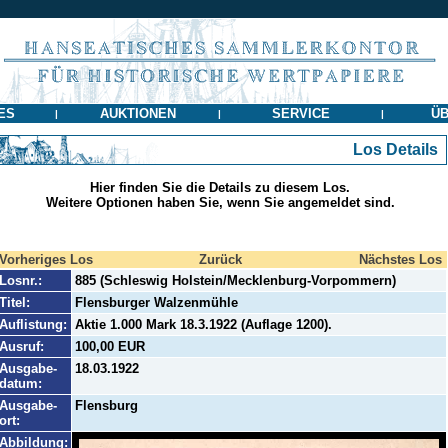
ES
AUKTIONEN
SERVICE
ÜB
|
|
|
Los Details
Hier finden Sie die Details zu diesem Los.
Weitere Optionen haben Sie, wenn Sie angemeldet sind.
Vorheriges Los
Zurück
Nächstes Los
Losnr.:
885 (Schleswig Holstein/Mecklenburg-Vorpommern)
Titel:
Flensburger Walzenmühle
Auflistung:
Aktie 1.000 Mark 18.3.1922 (Auflage 1200).
Ausruf:
100,00 EUR
Ausgabe-
18.03.1922
datum:
Ausgabe-
Flensburg
ort:
Abbildung: