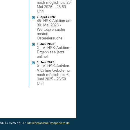
noch möglich bis 29.
Mai 2026 – 23:59
Uhr!
2. April 2026:
45. HSK-Auktion am
30. Mai 2026 -
Wertpapiersuche
anstatt
Ostereiersuche!
9. Juni 2025:
XLIV. HSK-Auktion -
Ergebnisse jetzt
online!
3. Juni 2025:
XLIV. HSK-Auktion
// Online Gebote nur
noch möglich bis 6.
Juni 2025 - 23:59
Uhr!
)5331 / 9755 55 - E:
info@historische-wertpapiere.de