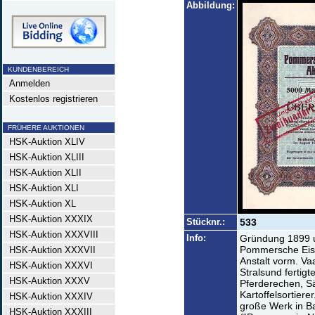
Abbildung:
KUNDENBEREICH
Anmelden
Kostenlos registrieren
FRÜHERE AUKTIONEN
HSK-Auktion XLIV
HSK-Auktion XLIII
HSK-Auktion XLII
HSK-Auktion XLI
HSK-Auktion XL
HSK-Auktion XXXIX
Stücknr.:
533
HSK-Auktion XXXVIII
Info:
Gründung 1899 u
Pommersche Eise
HSK-Auktion XXXVII
Anstalt vorm. Va
HSK-Auktion XXXVI
Stralsund fertig
HSK-Auktion XXXV
Pferderechen, S
Kartoffelsortiere
HSK-Auktion XXXIV
große Werk in Ba
HSK-Auktion XXXIII