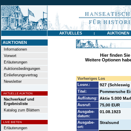
AKTUELLES
AUKTIONEN
|
AUKTIONEN
Informationen
Hier finden Sie
Vorwort
Weitere Optionen habe
Erläuterungen
Auktionsbedingungen
Einlieferungsvertrag
Vorheriges Los
Newsletter
Losnr.:
927 (Schleswig
Titel:
Pommersche Eis
AKTUELLE AUKTION
Auflistung:
Aktie 5.000 Mar
Nachverkauf und
Ergebnisliste
Ausruf:
75,00 EUR
Katalog zum Blättern
Ausgabe-
01.08.1923
datum:
Ausgabe-
Stralsund
LIVE BIETEN
ort:
Erläuterungen