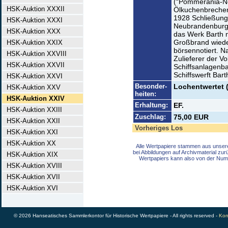
(“Pommerania-No
HSK-Auktion XXXII
Ölkuchenbrecher
1928 Schließung d
HSK-Auktion XXXI
Neubrandenburg 
HSK-Auktion XXX
das Werk Barth n
Großbrand wieder
HSK-Auktion XXIX
börsennotiert. N
HSK-Auktion XXVIII
Zulieferer der V
HSK-Auktion XXVII
Schiffsanlagenba
Schiffswerft Bart
HSK-Auktion XXVI
Besonder-
Lochentwertet 
HSK-Auktion XXV
heiten:
HSK-Auktion XXIV
Erhaltung:
EF.
HSK-Auktion XXIII
Zuschlag:
75,00 EUR
HSK-Auktion XXII
Vorheriges Los
HSK-Auktion XXI
HSK-Auktion XX
Alle Wertpapiere stammen aus unser
bei Abbildungen auf Archivmaterial zu
HSK-Auktion XIX
Wertpapiers kann also von der Num
HSK-Auktion XVIII
HSK-Auktion XVII
HSK-Auktion XVI
© 2026 Hanseatisches Sammlerkontor für Historische Wertpapiere - All rights reserved -
Kon