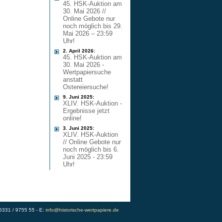
45. HSK-Auktion am
30. Mai 2026 //
Online Gebote nur
noch möglich bis 29.
Mai 2026 – 23:59
Uhr!
2. April 2026:
45. HSK-Auktion am
30. Mai 2026 -
Wertpapiersuche
anstatt
Ostereiersuche!
9. Juni 2025:
XLIV. HSK-Auktion -
Ergebnisse jetzt
online!
3. Juni 2025:
XLIV. HSK-Auktion
// Online Gebote nur
noch möglich bis 6.
Juni 2025 - 23:59
Uhr!
)5331 / 9755 55 - E:
info@historische-wertpapiere.de