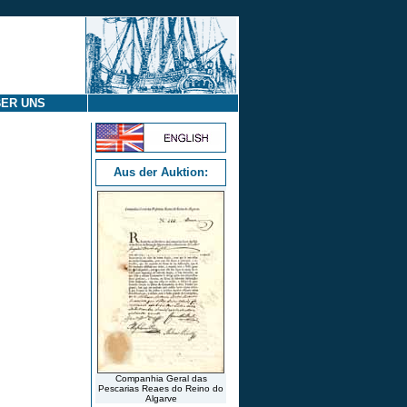
ER UNS
Aus der Auktion:
Companhia Geral das
Pescarias Reaes do Reino do
Algarve