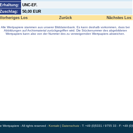
Erhaltung:
UNC-EF.
Zuschlag:
50,00 EUR
Vorheriges Los
Zurück
Nächstes Los
Alle Wertpapiere stammen aus unserer Bilddatenbank. Es kann deshalb vorkommen, dass bei
Abbildungen auf Archivmaterial zurückgegriffen wird. Die Stückenummer des abgebildeten
Wertpapiers kann also von der Nummer des zu versteigernden Wertpapiers abweichen.
Wertpapiere - All rights reserved -
Kontakt
|
Datenschutz
- T: +49 (0)5331 / 9755 33 - F: +49 (0