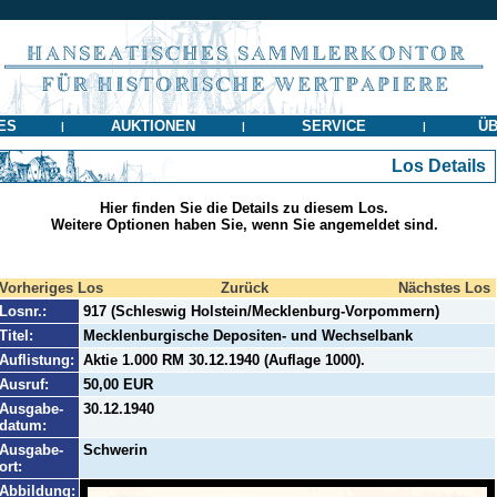
ES
AUKTIONEN
SERVICE
ÜB
|
|
|
Los Details
Hier finden Sie die Details zu diesem Los.
Weitere Optionen haben Sie, wenn Sie angemeldet sind.
Vorheriges Los
Zurück
Nächstes Los
Losnr.:
917 (Schleswig Holstein/Mecklenburg-Vorpommern)
Titel:
Mecklenburgische Depositen- und Wechselbank
Auflistung:
Aktie 1.000 RM 30.12.1940 (Auflage 1000).
Ausruf:
50,00 EUR
Ausgabe-
30.12.1940
datum:
Ausgabe-
Schwerin
ort:
Abbildung: