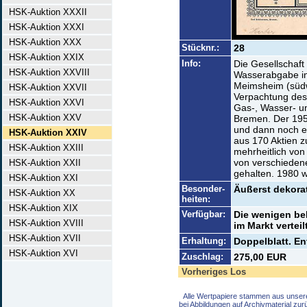
HSK-Auktion XXXII
HSK-Auktion XXXI
HSK-Auktion XXX
Stücknr.:
28
HSK-Auktion XXIX
Info:
Die Gesellschaft
HSK-Auktion XXVIII
Wasserabgabe i
Meimsheim (südw
HSK-Auktion XXVII
Verpachtung des
HSK-Auktion XXVI
Gas-, Wasser- un
HSK-Auktion XXV
Bremen. Der 195
und dann noch ei
HSK-Auktion XXIV
aus 170 Aktien 
HSK-Auktion XXIII
mehrheitlich vo
von verschiedene
HSK-Auktion XXII
gehalten. 1980 w
HSK-Auktion XXI
Besonder-
Äußerst dekorat
HSK-Auktion XX
heiten:
HSK-Auktion XIX
Verfügbar:
Die wenigen bek
HSK-Auktion XVIII
im Markt verteilt
HSK-Auktion XVII
Erhaltung:
Doppelblatt. En
HSK-Auktion XVI
Zuschlag:
275,00 EUR
Vorheriges Los
Alle Wertpapiere stammen aus unser
bei Abbildungen auf Archivmaterial zu