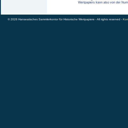
Wertpapiers kann also von der Num
© 2026 Hanseatisches Sammlerkontor für Historische Wertpapiere - All rights reserved -
Kon