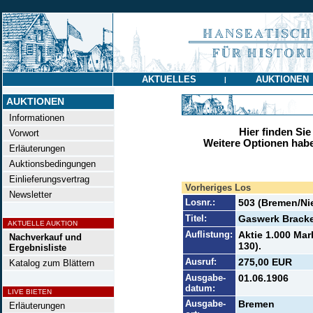
AKTUELLES
AUKTIONEN
|
AUKTIONEN
Informationen
Hier finden Sie
Vorwort
Weitere Optionen habe
Erläuterungen
Auktionsbedingungen
Einlieferungsvertrag
Vorheriges Los
Newsletter
Losnr.:
503 (Bremen/Ni
Titel:
Gaswerk Brack
AKTUELLE AUKTION
Auflistung:
Aktie 1.000 Mar
Nachverkauf und
130).
Ergebnisliste
Ausruf:
275,00 EUR
Katalog zum Blättern
Ausgabe-
01.06.1906
datum:
LIVE BIETEN
Ausgabe-
Bremen
Erläuterungen