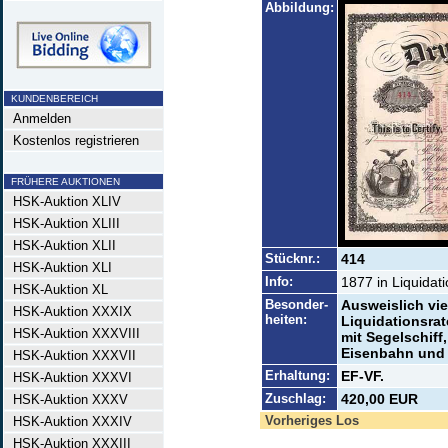
Abbildung:
KUNDENBEREICH
Anmelden
Kostenlos registrieren
FRÜHERE AUKTIONEN
HSK-Auktion XLIV
HSK-Auktion XLIII
HSK-Auktion XLII
Stücknr.:
414
HSK-Auktion XLI
Info:
1877 in Liquidati
HSK-Auktion XL
Besonder-
Ausweislich vie
HSK-Auktion XXXIX
heiten:
Liquidationsra
HSK-Auktion XXXVIII
mit Segelschiff
Eisenbahn und 
HSK-Auktion XXXVII
Erhaltung:
EF-VF.
HSK-Auktion XXXVI
Zuschlag:
420,00 EUR
HSK-Auktion XXXV
Vorheriges Los
HSK-Auktion XXXIV
HSK-Auktion XXXIII