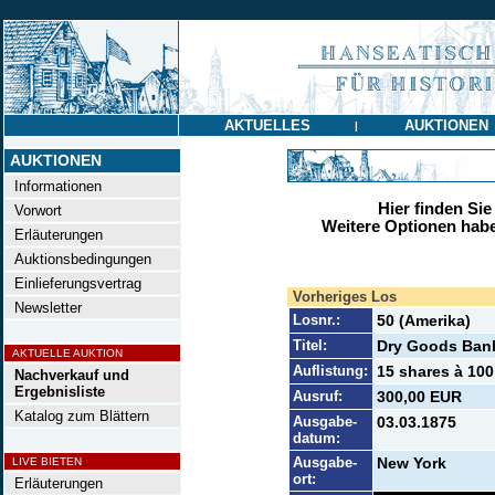
AKTUELLES
AUKTIONEN
|
AUKTIONEN
Informationen
Hier finden Sie
Vorwort
Weitere Optionen habe
Erläuterungen
Auktionsbedingungen
Einlieferungsvertrag
Vorheriges Los
Newsletter
Losnr.:
50 (Amerika)
Titel:
Dry Goods Ban
AKTUELLE AUKTION
Auflistung:
15 shares à 100
Nachverkauf und
Ergebnisliste
Ausruf:
300,00 EUR
Katalog zum Blättern
Ausgabe-
03.03.1875
datum:
Ausgabe-
New York
LIVE BIETEN
ort:
Erläuterungen