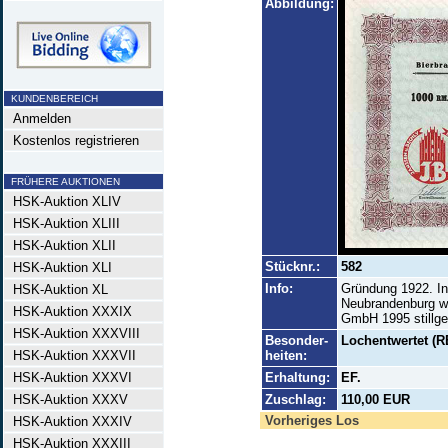
Abbildung:
KUNDENBEREICH
Anmelden
Kostenlos registrieren
FRÜHERE AUKTIONEN
HSK-Auktion XLIV
HSK-Auktion XLIII
HSK-Auktion XLII
Stücknr.:
582
HSK-Auktion XLI
Info:
Gründung 1922. I
HSK-Auktion XL
Neubrandenburg we
HSK-Auktion XXXIX
GmbH 1995 stillge
HSK-Auktion XXXVIII
Besonder-
Lochentwertet (R
HSK-Auktion XXXVII
heiten:
HSK-Auktion XXXVI
Erhaltung:
EF.
HSK-Auktion XXXV
Zuschlag:
110,00 EUR
Vorheriges Los
HSK-Auktion XXXIV
HSK-Auktion XXXIII