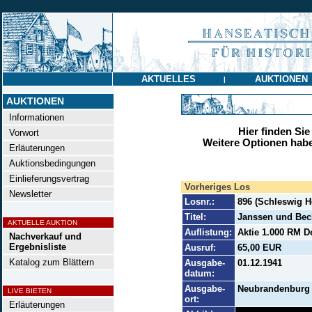
AKTUELLES
AUKTIONEN
|
AUKTIONEN
Informationen
Hier finden Sie
Vorwort
Weitere Optionen habe
Erläuterungen
Auktionsbedingungen
Einlieferungsvertrag
Vorheriges Los
Newsletter
Losnr.:
896 (Schleswig 
Titel:
Janssen und Bech
AKTUELLE AUKTION
Auflistung:
Aktie 1.000 RM De
Nachverkauf und
Ergebnisliste
Ausruf:
65,00 EUR
Katalog zum Blättern
Ausgabe-
01.12.1941
datum:
Ausgabe-
Neubrandenburg
LIVE BIETEN
ort:
Erläuterungen