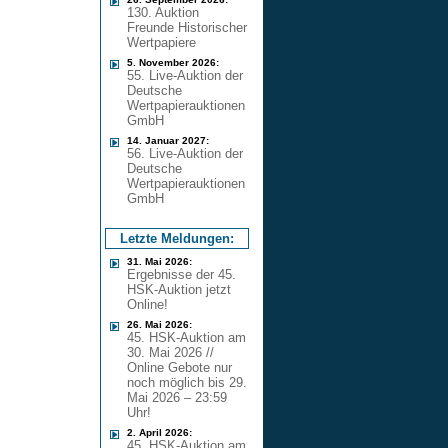
130. Auktion
Freunde Historischer
Wertpapiere
5. November 2026:
55. Live-Auktion der
Deutsche
Wertpapierauktionen
GmbH
14. Januar 2027:
56. Live-Auktion der
Deutsche
Wertpapierauktionen
GmbH
Letzte Meldungen:
31. Mai 2026:
Ergebnisse der 45.
HSK-Auktion jetzt
Online!
26. Mai 2026:
45. HSK-Auktion am
30. Mai 2026 //
Online Gebote nur
noch möglich bis 29.
Mai 2026 – 23:59
Uhr!
2. April 2026:
45. HSK-Auktion am