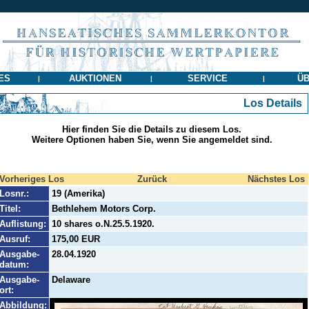
ES
AUKTIONEN
SERVICE
ÜB
|
|
|
Los Details
Hier finden Sie die Details zu diesem Los.
Weitere Optionen haben Sie, wenn Sie angemeldet sind.
Vorheriges Los
Zurück
Nächstes Los
Losnr.:
19 (Amerika)
Titel:
Bethlehem Motors Corp.
Auflistung:
10 shares o.N.25.5.1920.
Ausruf:
175,00 EUR
Ausgabe-
28.04.1920
datum:
Ausgabe-
Delaware
ort:
Abbildung: