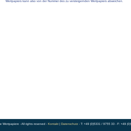
Wertpapiers kann also von der Nummer des zu versteigernden Wertpapiers abweichen.
Wertpapiere - All rights reserved -
Kontakt
|
Datenschutz
- T: +49 (0)5331 / 9755 33 - F: +49 (0