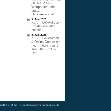
30. Mai 2026 -
Wertpapiersuche
anstatt
Ostereiersuche!
9. Juni 2025:
XLIV. HSK-Auktion -
Ergebnisse jetzt
online!
3. Juni 2025:
XLIV. HSK-Auktion
// Online Gebote nur
noch möglich bis 6.
Juni 2025 - 23:59
Uhr!
)5331 / 9755 55 - E:
info@historische-wertpapiere.de