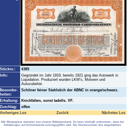
Stücknr.:
4385
Info:
Gegründet im Jahr 1919, bereits 1921 ging das Autowerk in
Liquidation. Produziert wurden LKW’s, Motoren und
Autozubehör.
Besonder-
Schöner feiner Stahlstich der ABNC in orange/schwarz.
heiten:
Erhaltung:
Knickfalten, sonst tadells. VF.
Zuschlag:
offen
Vorheriges Los
Zurück
Nächstes Los
Alle Wertpapiere stammen aus unserer Bilddatenbank. Es kann deshalb vorkommen, dass bei
Abbildungen auf Archivmaterial zurückgegriffen wird. Die Stückenummer des abgebildeten