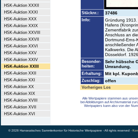
HSK-Auktion XXXII
HSK-Auktion XXXI
Stücknr.:
37486
HSK-Auktion XXX
Info:
Gründung 1913. 
Hafens (Kronprinz
HSK-Auktion XXIX
Zementfabrik zu
HSK-Auktion XXVIII
Anschluss an di
HSK-Auktion XXVII
Dortmund-Ems-Ka
anschließender 
HSK-Auktion XXVI
Kalkwerks. Die Ak
HSK-Auktion XXV
Düsseldorf. 192
HSK-Auktion XXIV
Besonder-
Sehr hübsche Ge
heiten:
HSK-Auktion XXIII
Umrandung.
HSK-Auktion XXII
Erhaltung:
Mit kpl. Kuponb
HSK-Auktion XXI
Zuschlag:
offen
HSK-Auktion XX
Vorheriges Los
HSK-Auktion XIX
Alle Wertpapiere stammen aus unser
HSK-Auktion XVIII
bei Abbildungen auf Archivmaterial zu
Wertpapiers kann also von der Num
HSK-Auktion XVII
HSK-Auktion XVI
© 2026 Hanseatisches Sammlerkontor für Historische Wertpapiere - All rights reserved -
Kon