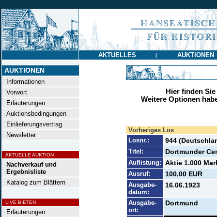
AKTUELLES
AUKTIONEN
|
AUKTIONEN
Informationen
Hier finden Sie
Vorwort
Weitere Optionen habe
Erläuterungen
Auktionsbedingungen
Einlieferungsvertrag
Vorheriges Los
Newsletter
Losnr.:
944 (Deutschla
Titel:
Dortmunder Ce
AKTUELLE AUKTION
Auflistung:
Aktie 1.000 Mar
Nachverkauf und
Ergebnisliste
Ausruf:
100,00 EUR
Katalog zum Blättern
Ausgabe-
16.06.1923
datum:
Ausgabe-
Dortmund
LIVE BIETEN
ort:
Erläuterungen