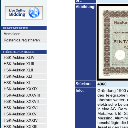
ort:
Abbildung:
KUNDENBEREICH
Anmelden
Kostenlos registrieren
FRÜHERE AUKTIONEN
HSK-Auktion XLIV
HSK-Auktion XLIII
HSK-Auktion XLII
HSK-Auktion XLI
HSK-Auktion XL
Stücknr.:
4360
HSK-Auktion XXXIX
Info:
Gründung 1900 a
des Telegraphend
HSK-Auktion XXXVIII
überaus wetter- 
HSK-Auktion XXXVII
elektrische Leiu
HSK-Auktion XXXVI
in eine AG. Dem
Metallwerk für S
HSK-Auktion XXXV
Messing, Alumini
HSK-Auktion XXXIV
beschäftigte die
HSK-Auktion XXXIII
Areal in den Ge