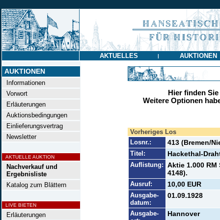
AKTUELLES
AUKTIONEN
|
AUKTIONEN
Informationen
Hier finden Sie
Vorwort
Weitere Optionen habe
Erläuterungen
Auktionsbedingungen
Einlieferungsvertrag
Vorheriges Los
Newsletter
Losnr.:
413 (Bremen/Ni
Titel:
Hackethal-Drah
AKTUELLE AUKTION
Auflistung:
Aktie 1.000 RM 
Nachverkauf und
4148).
Ergebnisliste
Ausruf:
10,00 EUR
Katalog zum Blättern
Ausgabe-
01.09.1928
datum:
LIVE BIETEN
Ausgabe-
Hannover
Erläuterungen