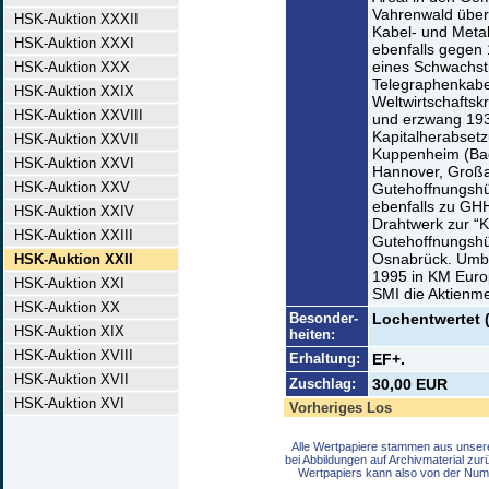
Vahrenwald über
HSK-Auktion XXXII
Kabel- und Meta
HSK-Auktion XXXI
ebenfalls gegen
eines Schwachst
HSK-Auktion XXX
Telegraphenkabel
HSK-Auktion XXIX
Weltwirtschaftskr
HSK-Auktion XXVIII
und erzwang 193
Kapitalherabset
HSK-Auktion XXVII
Kuppenheim (Bade
HSK-Auktion XXVI
Hannover, Großak
HSK-Auktion XXV
Gutehoffnungshüt
ebenfalls zu GH
HSK-Auktion XXIV
Drahtwerk zur “K
HSK-Auktion XXIII
Gutehoffnungshü
Osnabrück. Umbe
HSK-Auktion XXII
1995 in KM Europ
HSK-Auktion XXI
SMI die Aktienm
HSK-Auktion XX
Besonder-
Lochentwertet 
HSK-Auktion XIX
heiten:
HSK-Auktion XVIII
Erhaltung:
EF+.
HSK-Auktion XVII
Zuschlag:
30,00 EUR
HSK-Auktion XVI
Vorheriges Los
Alle Wertpapiere stammen aus unser
bei Abbildungen auf Archivmaterial zu
Wertpapiers kann also von der Num