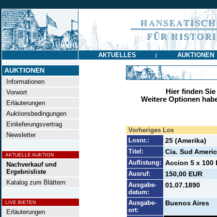
AKTUELLES
AUKTIONEN
|
AUKTIONEN
Informationen
Hier finden Sie
Vorwort
Weitere Optionen habe
Erläuterungen
Auktionsbedingungen
Einlieferungsvertrag
Vorheriges Los
Newsletter
Losnr.:
25 (Amerika)
Titel:
Cia. Sud Americ
AKTUELLE AUKTION
Auflistung:
Accion 5 x 100 
Nachverkauf und
Ergebnisliste
Ausruf:
150,00 EUR
Katalog zum Blättern
Ausgabe-
01.07.1890
datum:
Ausgabe-
Buenos Aires
LIVE BIETEN
ort:
Erläuterungen