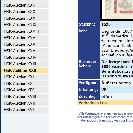
HSK-Auktion XXXII
HSK-Auktion XXXI
HSK-Auktion XXX
Stücknr.:
1525
HSK-Auktion XXIX
Info:
Gegründet 1887 
HSK-Auktion XXVIII
in Südamerika. 
HSK-Auktion XXVII
werdenden inter
HSK-Auktion XXVI
(American Bank 
bzw. Bradbury, W
HSK-Auktion XXV
schließlich aufge
HSK-Auktion XXIV
Besonder-
Die insgesamt 
HSK-Auktion XXIII
heiten:
1890 wurden in 
HSK-Auktion XXII
Sehr dekorativ g
Randbordüre un
HSK-Auktion XXI
Verfügbar:
Äußerst selten.
HSK-Auktion XX
Erhaltung:
VF.
HSK-Auktion XIX
Zuschlag:
offen
HSK-Auktion XVIII
Vorheriges Los
HSK-Auktion XVII
HSK-Auktion XVI
Alle Wertpapiere stammen aus unser
bei Abbildungen auf Archivmaterial zu
Wertpapiers kann also von der Num