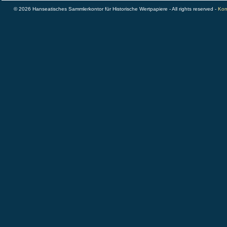
© 2026 Hanseatisches Sammlerkontor für Historische Wertpapiere - All rights reserved -
Kon