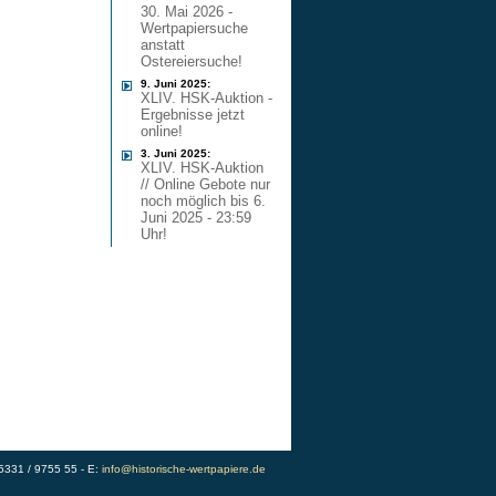
30. Mai 2026 -
Wertpapiersuche
anstatt
Ostereiersuche!
9. Juni 2025:
XLIV. HSK-Auktion -
Ergebnisse jetzt
online!
3. Juni 2025:
XLIV. HSK-Auktion
// Online Gebote nur
noch möglich bis 6.
Juni 2025 - 23:59
Uhr!
)5331 / 9755 55 - E:
info@historische-wertpapiere.de