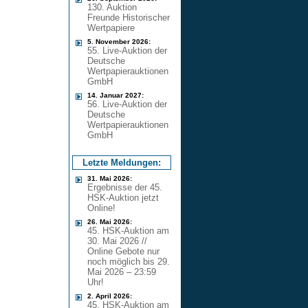
130. Auktion
Freunde Historischer
Wertpapiere
5. November 2026:
55. Live-Auktion der
Deutsche
Wertpapierauktionen
GmbH
14. Januar 2027:
56. Live-Auktion der
Deutsche
Wertpapierauktionen
GmbH
Letzte Meldungen:
31. Mai 2026:
Ergebnisse der 45.
HSK-Auktion jetzt
Online!
26. Mai 2026:
45. HSK-Auktion am
30. Mai 2026 //
Online Gebote nur
noch möglich bis 29.
Mai 2026 – 23:59
Uhr!
2. April 2026:
45. HSK-Auktion am