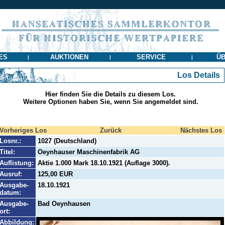
ES
AUKTIONEN
SERVICE
ÜB
|
|
|
Los Details
Hier finden Sie die Details zu diesem Los.
Weitere Optionen haben Sie, wenn Sie angemeldet sind.
Vorheriges Los
Zurück
Nächstes Los
Losnr.:
1027 (Deutschland)
Titel:
Oeynhauser Maschinenfabrik AG
Auflistung:
Aktie 1.000 Mark 18.10.1921 (Auflage 3000).
Ausruf:
125,00 EUR
Ausgabe-
18.10.1921
datum:
Ausgabe-
Bad Oeynhausen
ort:
Abbildung: