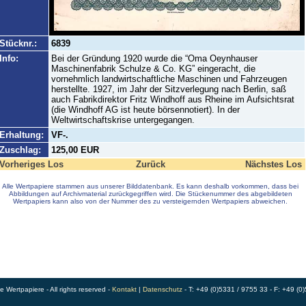
Stücknr.:
6839
Info:
Bei der Gründung 1920 wurde die “Oma Oeynhauser
Maschinenfabrik Schulze & Co. KG” eingeracht, die
vornehmlich landwirtschaftliche Maschinen und Fahrzeugen
herstellte. 1927, im Jahr der Sitzverlegung nach Berlin, saß
auch Fabrikdirektor Fritz Windhoff aus Rheine im Aufsichtsrat
(die Windhoff AG ist heute börsennotiert). In der
Weltwirtschaftskrise untergegangen.
Erhaltung:
VF-.
Zuschlag:
125,00 EUR
Vorheriges Los
Zurück
Nächstes Los
Alle Wertpapiere stammen aus unserer Bilddatenbank. Es kann deshalb vorkommen, dass bei
Abbildungen auf Archivmaterial zurückgegriffen wird. Die Stückenummer des abgebildeten
Wertpapiers kann also von der Nummer des zu versteigernden Wertpapiers abweichen.
Wertpapiere - All rights reserved -
Kontakt
|
Datenschutz
- T: +49 (0)5331 / 9755 33 - F: +49 (0