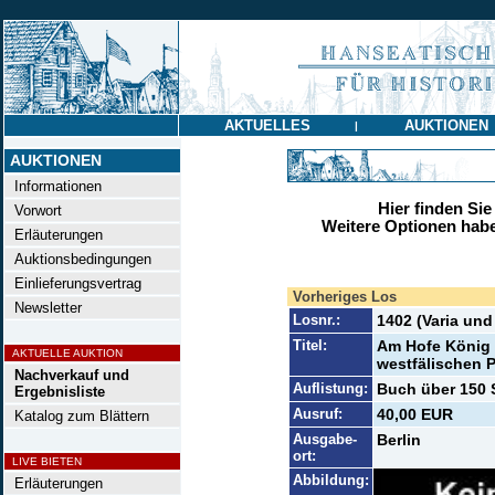
AKTUELLES
AUKTIONEN
|
AUKTIONEN
Informationen
Hier finden Sie
Vorwort
Weitere Optionen habe
Erläuterungen
Auktionsbedingungen
Einlieferungsvertrag
Vorheriges Los
Newsletter
Losnr.:
1402 (Varia und
Titel:
Am Hofe König 
AKTUELLE AUKTION
westfälischen P
Nachverkauf und
Auflistung:
Buch über 150 
Ergebnisliste
Ausruf:
40,00 EUR
Katalog zum Blättern
Ausgabe-
Berlin
ort:
LIVE BIETEN
Abbildung:
Erläuterungen