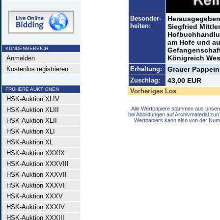
Besonder-
Herausgegeben v
heiten:
Siegfried Mittl
Hofbuchhandlun
am Hofe und auf
KUNDENBEREICH
Gefangenschaft 
Königreich Wes
Anmelden
Kostenlos registrieren
Erhaltung:
Grauer Pappein
Zuschlag:
43,00 EUR
FRÜHERE AUKTIONEN
Vorheriges Los
HSK-Auktion XLIV
Alle Wertpapiere stammen aus unser
HSK-Auktion XLIII
bei Abbildungen auf Archivmaterial zu
HSK-Auktion XLII
Wertpapiers kann also von der Num
HSK-Auktion XLI
HSK-Auktion XL
HSK-Auktion XXXIX
HSK-Auktion XXXVIII
HSK-Auktion XXXVII
HSK-Auktion XXXVI
HSK-Auktion XXXV
HSK-Auktion XXXIV
HSK-Auktion XXXIII