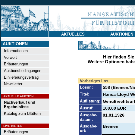
AKTUELLES
AUKTIONEN
|
AUKTIONEN
Informationen
Hier finden Sie
Vorwort
Weitere Optionen habe
Erläuterungen
Auktionsbedingungen
Einlieferungsvertrag
Vorheriges Los
Newsletter
Losnr.:
558 (Bremen/Ni
Titel:
Hansa-Lloyd W
AKTUELLE AUKTION
Auflistung:
Genußrechtsurk
Nachverkauf und
Ergebnisliste
Ausruf:
100,00 EUR
Katalog zum Blättern
Ausgabe-
01.01.1926
datum:
Ausgabe-
Bremen
LIVE BIETEN
ort:
Erläuterungen