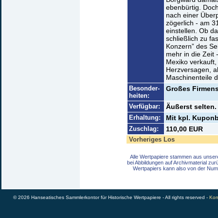
ebenbürtig. Doch
nach einer Über
zögerlich - am 
einstellen. Ob d
schließlich zu fa
Konzern” des Se
mehr in die Zeit
Mexiko verkauft
Herzversagen, al
Maschinenteile d
Besonder-
Großes Firmens
heiten:
Verfügbar:
Äußerst selten.
Erhaltung:
Mit kpl. Kuponb
Zuschlag:
110,00 EUR
Vorheriges Los
Alle Wertpapiere stammen aus unser
bei Abbildungen auf Archivmaterial zu
Wertpapiers kann also von der Num
© 2026 Hanseatisches Sammlerkontor für Historische Wertpapiere - All rights reserved -
Kon