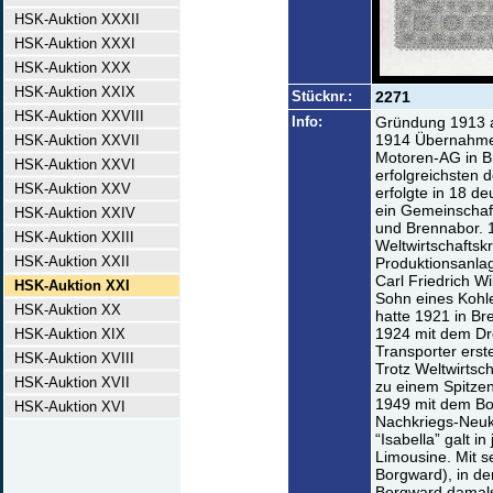
HSK-Auktion XXXII
HSK-Auktion XXXI
HSK-Auktion XXX
HSK-Auktion XXIX
Stücknr.:
2271
HSK-Auktion XXVIII
Info:
Gründung 1913 a
1914 Übernahme 
HSK-Auktion XXVII
Motoren-AG in B
HSK-Auktion XXVI
erfolgreichsten 
HSK-Auktion XXV
erfolgte in 18 d
ein Gemeinscha
HSK-Auktion XXIV
und Brennabor. 
HSK-Auktion XXIII
Weltwirtschaftsk
HSK-Auktion XXII
Produktionsanl
Carl Friedrich W
HSK-Auktion XXI
Sohn eines Kohl
HSK-Auktion XX
hatte 1921 in Br
1924 mit dem Dre
HSK-Auktion XIX
Transporter erst
HSK-Auktion XVIII
Trotz Weltwirtsc
HSK-Auktion XVII
zu einem Spitze
1949 mit dem Bo
HSK-Auktion XVI
Nachkriegs-Neuko
“Isabella” galt in
Limousine. Mit s
Borgward), in de
Borgward damal