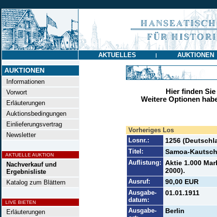
AKTUELLES
AUKTIONEN
|
AUKTIONEN
Informationen
Hier finden Sie
Vorwort
Weitere Optionen habe
Erläuterungen
Auktionsbedingungen
Einlieferungsvertrag
Vorheriges Los
Newsletter
Losnr.:
1256 (Deutschl
Titel:
Samoa-Kautsc
AKTUELLE AUKTION
Auflistung:
Aktie 1.000 Mar
Nachverkauf und
2000).
Ergebnisliste
Ausruf:
90,00 EUR
Katalog zum Blättern
Ausgabe-
01.01.1911
datum:
LIVE BIETEN
Ausgabe-
Berlin
Erläuterungen