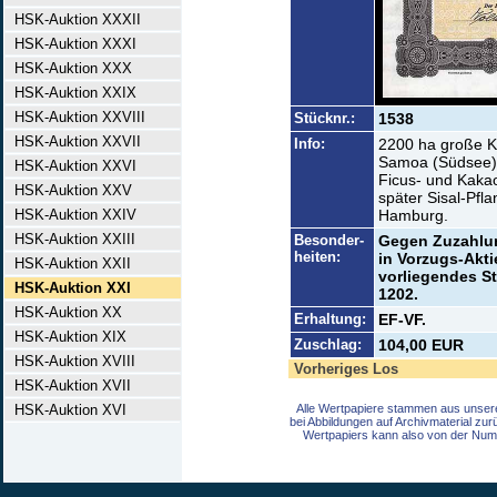
HSK-Auktion XXXII
HSK-Auktion XXXI
HSK-Auktion XXX
HSK-Auktion XXIX
HSK-Auktion XXVIII
Stücknr.:
1538
HSK-Auktion XXVII
Info:
2200 ha große K
Samoa (Südsee),
HSK-Auktion XXVI
Ficus- und Kaka
HSK-Auktion XXV
später Sisal-Pfl
HSK-Auktion XXIV
Hamburg.
HSK-Auktion XXIII
Besonder-
Gegen Zuzahlun
heiten:
in Vorzugs-Akt
HSK-Auktion XXII
vorliegendes St
HSK-Auktion XXI
1202.
HSK-Auktion XX
Erhaltung:
EF-VF.
HSK-Auktion XIX
Zuschlag:
104,00 EUR
HSK-Auktion XVIII
Vorheriges Los
HSK-Auktion XVII
HSK-Auktion XVI
Alle Wertpapiere stammen aus unser
bei Abbildungen auf Archivmaterial zu
Wertpapiers kann also von der Num