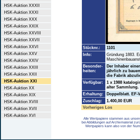
HSK-Auktion XXXII
HSK-Auktion XXXI
HSK-Auktion XXX
HSK-Auktion XXIX
HSK-Auktion XXVIII
HSK-Auktion XXVII
HSK-Auktion XXVI
Stücknr.:
1101
HSK-Auktion XXV
Info:
Gründung 1883. Er
Maschinenbauanst
HSK-Auktion XXIV
Besonder-
Der Inhaber eine
HSK-Auktion XXIII
heiten:
jährlich zu baue
HSK-Auktion XXII
die Fabrik abzuli
HSK-Auktion XXI
Verfügbar:
1 x 1988 katalogi
alter Sammlung.
HSK-Auktion XX
Erhaltung:
Doppelblatt. EF-V
HSK-Auktion XIX
Zuschlag:
1.400,00 EUR
HSK-Auktion XVIII
Vorheriges Los
HSK-Auktion XVII
HSK-Auktion XVI
Alle Wertpapiere stammen aus unser
bei Abbildungen auf Archivmaterial zu
Wertpapiers kann also von der Num