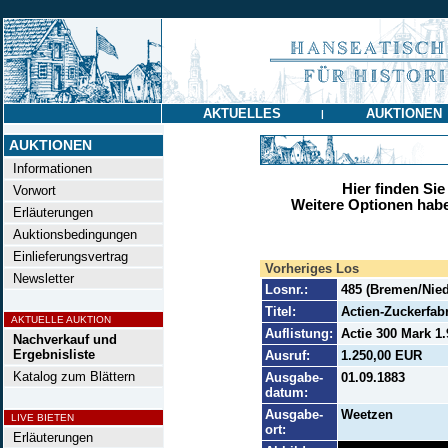
AKTUELLES
AUKTIONEN
|
AUKTIONEN
Informationen
Hier finden Sie
Vorwort
Weitere Optionen habe
Erläuterungen
Auktionsbedingungen
Einlieferungsvertrag
Vorheriges Los
Newsletter
Losnr.:
485 (Bremen/Nie
Titel:
Actien-Zuckerfab
AKTUELLE AUKTION
Auflistung:
Actie 300 Mark 1.
Nachverkauf und
Ergebnisliste
Ausruf:
1.250,00 EUR
Katalog zum Blättern
Ausgabe-
01.09.1883
datum:
Ausgabe-
Weetzen
LIVE BIETEN
ort:
Erläuterungen