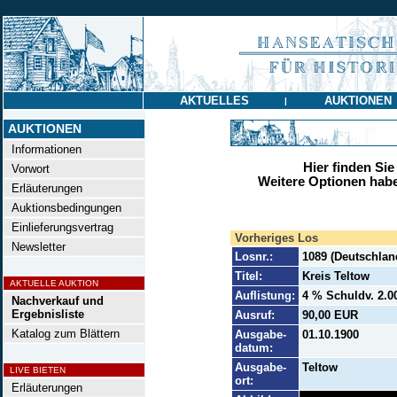
AKTUELLES
AUKTIONEN
|
AUKTIONEN
Informationen
Hier finden Sie
Vorwort
Weitere Optionen habe
Erläuterungen
Auktionsbedingungen
Einlieferungsvertrag
Vorheriges Los
Newsletter
Losnr.:
1089 (Deutschlan
Titel:
Kreis Teltow
AKTUELLE AUKTION
Auflistung:
4 % Schuldv. 2.0
Nachverkauf und
Ergebnisliste
Ausruf:
90,00 EUR
Katalog zum Blättern
Ausgabe-
01.10.1900
datum:
Ausgabe-
Teltow
LIVE BIETEN
ort:
Erläuterungen