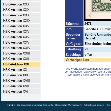
HSK-Auktion XXXII
HSK-Auktion XXXI
HSK-Auktion XXX
HSK-Auktion XXIX
Stücknr.:
2471
HSK-Auktion XXVIII
Info:
Gehörte zur Provi
HSK-Auktion XXVII
Besonder-
Schöne Umrandun
HSK-Auktion XXVI
heiten:
Handel.
HSK-Auktion XXV
Verfügbar:
Einzelstück beim 
HSK-Auktion XXIV
Erhaltung:
VF.
HSK-Auktion XXIII
Zuschlag:
offen
HSK-Auktion XXII
Vorheriges Los
HSK-Auktion XXI
Alle Wertpapiere stammen aus unser
HSK-Auktion XX
bei Abbildungen auf Archivmaterial zu
Wertpapiers kann also von der Num
HSK-Auktion XIX
HSK-Auktion XVIII
HSK-Auktion XVII
HSK-Auktion XVI
© 2026 Hanseatisches Sammlerkontor für Historische Wertpapiere - All rights reserved -
Kon