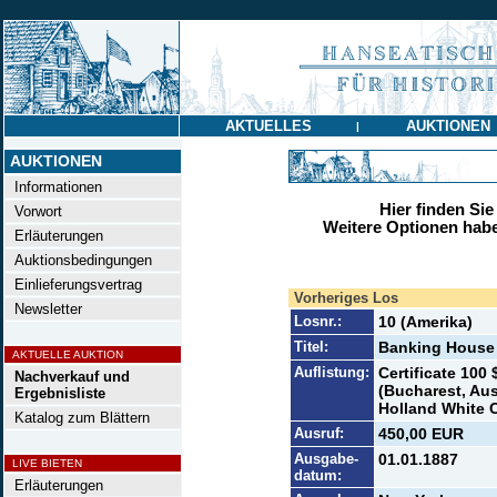
AKTUELLES
AUKTIONEN
|
AUKTIONEN
Informationen
Hier finden Sie
Vorwort
Weitere Optionen habe
Erläuterungen
Auktionsbedingungen
Einlieferungsvertrag
Vorheriges Los
Newsletter
Losnr.:
10 (Amerika)
Titel:
Banking House 
AKTUELLE AUKTION
Auflistung:
Certificate 100
Nachverkauf und
(Bucharest, Aus
Ergebnisliste
Holland White C
Katalog zum Blättern
Ausruf:
450,00 EUR
Ausgabe-
01.01.1887
LIVE BIETEN
datum:
Erläuterungen