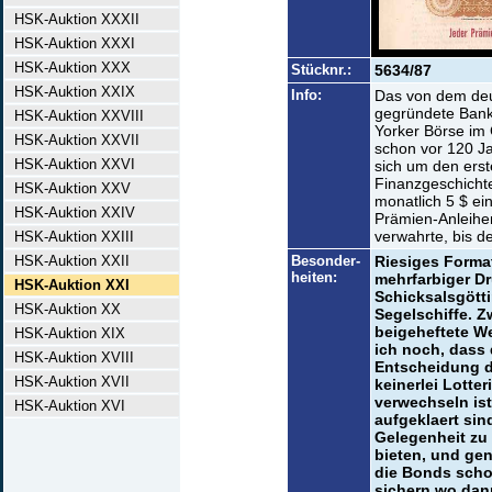
HSK-Auktion XXXII
HSK-Auktion XXXI
HSK-Auktion XXX
Stücknr.:
5634/87
HSK-Auktion XXIX
Info:
Das von dem deu
gegründete Bank
HSK-Auktion XXVIII
Yorker Börse im
HSK-Auktion XXVII
schon vor 120 Jah
HSK-Auktion XXVI
sich um den erst
Finanzgeschichte
HSK-Auktion XXV
monatlich 5 $ ei
HSK-Auktion XXIV
Prämien-Anleihen
verwahrte, bis de
HSK-Auktion XXIII
HSK-Auktion XXII
Besonder-
Riesiges Format
heiten:
mehrfarbiger Dr
HSK-Auktion XXI
Schicksalsgött
HSK-Auktion XX
Segelschiffe. Z
beigeheftete We
HSK-Auktion XIX
ich noch, dass 
HSK-Auktion XVIII
Entscheidung de
HSK-Auktion XVII
keinerlei Lotter
verwechseln ist.
HSK-Auktion XVI
aufgeklaert sin
Gelegenheit zu
bieten, und ge
die Bonds scho
sichern wo dan