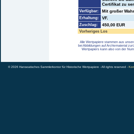
Certifikat zu s
Verfügbar:
Mit großer Wahr
Erhaltung:
VF.
Zuschlag:
450,00 EUR
Vorheriges Los
Alle Wertpapiere stammen aus unser
bei Abbildungen auf Archivmaterial zu
Wertpapiers kann also von der Num
© 2026 Hanseatisches Sammlerkontor für Historische Wertpapiere - All rights reserved -
Kon