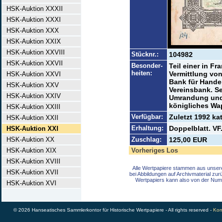
HSK-Auktion XXXII
HSK-Auktion XXXI
HSK-Auktion XXX
HSK-Auktion XXIX
HSK-Auktion XXVIII
Stücknr.:
104982
HSK-Auktion XXVII
Besonder-
Teil einer in Fr
heiten:
Vermittlung von
HSK-Auktion XXVI
Bank für Hande
HSK-Auktion XXV
Vereinsbank. Se
HSK-Auktion XXIV
Umrandung und 
königliches Wa
HSK-Auktion XXIII
Verfügbar:
Zuletzt 1992 kat
HSK-Auktion XXII
Erhaltung:
Doppelblatt. VF
HSK-Auktion XXI
HSK-Auktion XX
Zuschlag:
125,00 EUR
HSK-Auktion XIX
Vorheriges Los
HSK-Auktion XVIII
Alle Wertpapiere stammen aus unser
HSK-Auktion XVII
bei Abbildungen auf Archivmaterial zu
Wertpapiers kann also von der Num
HSK-Auktion XVI
© 2026 Hanseatisches Sammlerkontor für Historische Wertpapiere - All rights reserved -
Kon