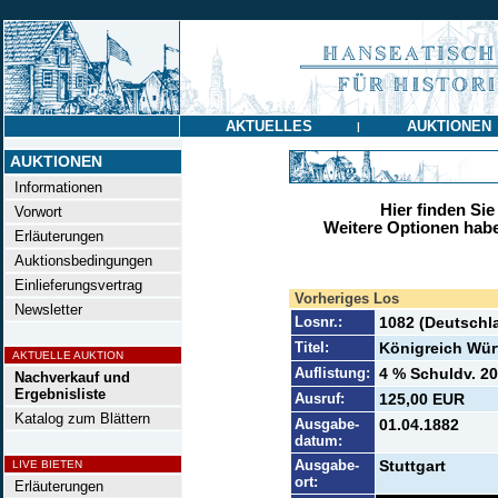
AKTUELLES
AUKTIONEN
|
AUKTIONEN
Informationen
Hier finden Sie
Vorwort
Weitere Optionen habe
Erläuterungen
Auktionsbedingungen
Einlieferungsvertrag
Vorheriges Los
Newsletter
Losnr.:
1082 (Deutschl
Titel:
Königreich Wür
AKTUELLE AUKTION
Auflistung:
4 % Schuldv. 20
Nachverkauf und
Ergebnisliste
Ausruf:
125,00 EUR
Katalog zum Blättern
Ausgabe-
01.04.1882
datum:
Ausgabe-
Stuttgart
LIVE BIETEN
ort:
Erläuterungen