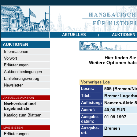
AKTUELLES
AUKTIONEN
|
AUKTIONEN
Informationen
Hier finden Sie
Vorwort
Weitere Optionen habe
Erläuterungen
Auktionsbedingungen
Einlieferungsvertrag
Vorheriges Los
Newsletter
Losnr.:
505 (Bremen/Ni
Titel:
Bremer Lagerha
AKTUELLE AUKTION
Auflistung:
Namens-Aktie 5
Nachverkauf und
Ergebnisliste
Ausruf:
40,00 EUR
Katalog zum Blättern
Ausgabe-
01.09.1997
datum:
Ausgabe-
Bremen
LIVE BIETEN
ort:
Erläuterungen