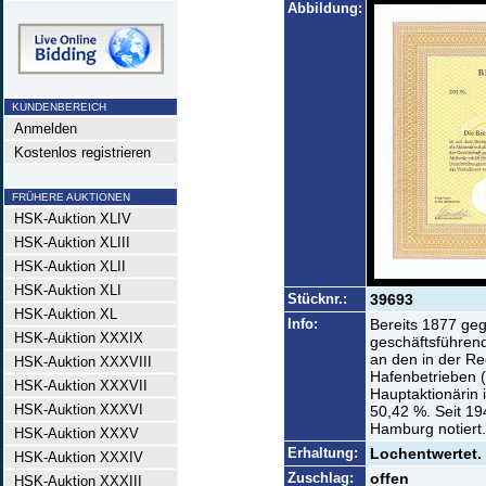
Abbildung:
KUNDENBEREICH
Anmelden
Kostenlos registrieren
FRÜHERE AUKTIONEN
HSK-Auktion XLIV
HSK-Auktion XLIII
HSK-Auktion XLII
HSK-Auktion XLI
Stücknr.:
39693
HSK-Auktion XL
Info:
Bereits 1877 geg
HSK-Auktion XXXIX
geschäftsführend
an den in der Re
HSK-Auktion XXXVIII
Hafenbetrieben 
HSK-Auktion XXXVII
Hauptaktionärin 
HSK-Auktion XXXVI
50,42 %. Seit 19
Hamburg notiert.
HSK-Auktion XXXV
Erhaltung:
Lochentwertet.
HSK-Auktion XXXIV
Zuschlag:
offen
HSK-Auktion XXXIII