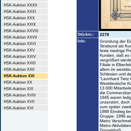
HSK-Auktion XXXII
HSK-Auktion XXXI
HSK-Auktion XXX
HSK-Auktion XXIX
HSK-Auktion XXVIII
Stücknr.:
2278
HSK-Auktion XXVII
Info:
Gründung der Ein
HSK-Auktion XXVI
Stralsund als Ku
HSK-Auktion XXV
feste niedrige P
Kunden, daß es i
HSK-Auktion XXIV
vergrößert werd
HSK-Auktion XXIII
Filiale in Elberf
allem im westde
HSK-Auktion XXII
Schlesien und d
HSK-Auktion XXI
"Leonhard Tietz
HSK-Auktion XX
Westdeutsche Kau
13.000 Mitarbeit
HSK-Auktion XIX
die Commerzbank
HSK-Auktion XVIII
1945 waren ledig
HSK-Auktion XVII
unzerstört, doch
zum später zwei
HSK-Auktion XVI
1988 Einstieg be
Gruppe. 1996 au
Metro Verschmel
Metro-Aktivitäte
Düsseldorf).