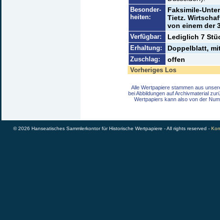
Besonder-
Faksimile-Unte
heiten:
Tietz. Wirtscha
von einem der 
Verfügbar:
Lediglich 7 Stü
Erhaltung:
Doppelblatt, mi
Zuschlag:
offen
Vorheriges Los
Alle Wertpapiere stammen aus unser
bei Abbildungen auf Archivmaterial zu
Wertpapiers kann also von der Num
© 2026 Hanseatisches Sammlerkontor für Historische Wertpapiere - All rights reserved -
Kon