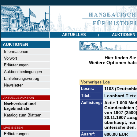
AKTUELLES
AUKTIONEN
|
AUKTIONEN
Informationen
Hier finden Sie
Vorwort
Weitere Optionen habe
Erläuterungen
Auktionsbedingungen
Einlieferungsvertrag
Vorheriges Los
Newsletter
Losnr.:
1103 (Deutschl
Titel:
Leonhard Tietz
AKTUELLE AUKTION
Auflistung:
Aktie 1.000 Mar
Nachverkauf und
Gründeraktien (
Ergebnisliste
von 1907 (2500
Katalog zum Blättern
30.11.1907 aus
überhaupt, nur
unterscheiden.
LIVE BIETEN
Erläuterungen
Ausruf:
600,00 EUR