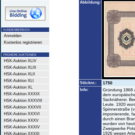
Abbildung:
KUNDENBEREICH
Anmelden
Kostenlos registrieren
FRÜHERE AUKTIONEN
HSK-Auktion XLIV
HSK-Auktion XLIII
HSK-Auktion XLII
HSK-Auktion XLI
Stücknr.:
1750
HSK-Auktion XL
Info:
Gründung 1868 a
HSK-Auktion XXXIX
dem europäische
Sacknäherei. Ber
HSK-Auktion XXXVIII
Leute. 1920 wurd
HSK-Auktion XXXVII
Spinnerstraße (v
HSK-Auktion XXXVI
imponierende, fa
durch einen Bran
HSK-Auktion XXXV
wurden von heute
HSK-Auktion XXXIV
Zweigwerke Pot
1926 wegen Arbei
HSK-Auktion XXXIII