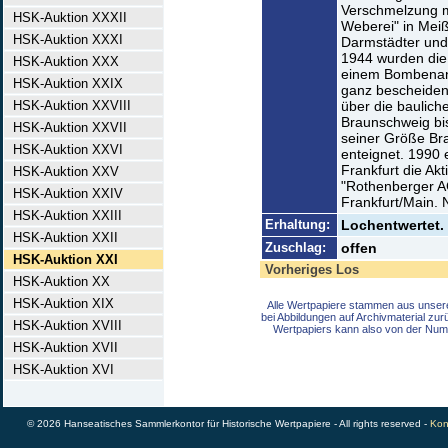
Verschmelzung mi
HSK-Auktion XXXII
Weberei" in Meiß
HSK-Auktion XXXI
Darmstädter und
1944 wurden die
HSK-Auktion XXX
einem Bombenangr
HSK-Auktion XXIX
ganz bescheiden
HSK-Auktion XXVIII
über die baulic
Braunschweig bis
HSK-Auktion XXVII
seiner Größe Br
HSK-Auktion XXVI
enteignet. 1990
Frankfurt die A
HSK-Auktion XXV
"Rothenberger A
HSK-Auktion XXIV
Frankfurt/Main. 
HSK-Auktion XXIII
Erhaltung:
Lochentwertet. 
HSK-Auktion XXII
Zuschlag:
offen
HSK-Auktion XXI
Vorheriges Los
HSK-Auktion XX
HSK-Auktion XIX
Alle Wertpapiere stammen aus unser
bei Abbildungen auf Archivmaterial zu
HSK-Auktion XVIII
Wertpapiers kann also von der Num
HSK-Auktion XVII
HSK-Auktion XVI
© 2026 Hanseatisches Sammlerkontor für Historische Wertpapiere - All rights reserved -
Kon