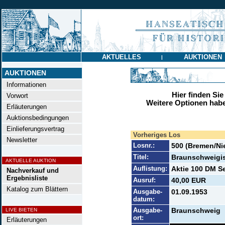
AKTUELLES
AUKTIONEN
|
AUKTIONEN
Informationen
Hier finden Sie
Vorwort
Weitere Optionen habe
Erläuterungen
Auktionsbedingungen
Einlieferungsvertrag
Vorheriges Los
Newsletter
Losnr.:
500 (Bremen/Ni
Titel:
Braunschweigis
AKTUELLE AUKTION
Auflistung:
Aktie 100 DM Se
Nachverkauf und
Ergebnisliste
Ausruf:
40,00 EUR
Katalog zum Blättern
Ausgabe-
01.09.1953
datum:
Ausgabe-
Braunschweig
LIVE BIETEN
ort:
Erläuterungen