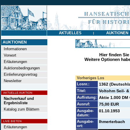
AKTUELLES
AUKTIONEN
|
AUKTIONEN
Informationen
Hier finden Sie
Vorwort
Weitere Optionen habe
Erläuterungen
Auktionsbedingungen
Einlieferungsvertrag
Vorheriges Los
Newsletter
Losnr.:
1362 (Deutschl
Titel:
Voltohm Seil- 
AKTUELLE AUKTION
Auflistung:
Aktie 1.000 DM 
Nachverkauf und
Ergebnisliste
Ausruf:
75,00 EUR
Katalog zum Blättern
Ausgabe-
01.10.1953
datum:
Ausgabe-
Ihmerterbach
LIVE BIETEN
ort:
Erläuterungen