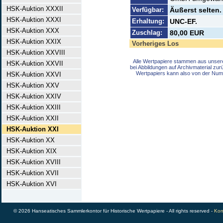
HSK-Auktion XXXII
Verfügbar:
Äußerst selten.
HSK-Auktion XXXI
Erhaltung:
UNC-EF.
HSK-Auktion XXX
Zuschlag:
80,00 EUR
HSK-Auktion XXIX
Vorheriges Los
HSK-Auktion XXVIII
Alle Wertpapiere stammen aus unser
HSK-Auktion XXVII
bei Abbildungen auf Archivmaterial zu
Wertpapiers kann also von der Num
HSK-Auktion XXVI
HSK-Auktion XXV
HSK-Auktion XXIV
HSK-Auktion XXIII
HSK-Auktion XXII
HSK-Auktion XXI
HSK-Auktion XX
HSK-Auktion XIX
HSK-Auktion XVIII
HSK-Auktion XVII
HSK-Auktion XVI
© 2026 Hanseatisches Sammlerkontor für Historische Wertpapiere - All rights reserved -
Kon