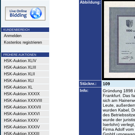
Abbildung:
KUNDENBEREICH
Anmelden
Kostenlos registrieren
FRÜHERE AUKTIONEN
HSK-Auktion XLIV
HSK-Auktion XLIII
HSK-Auktion XLII
HSK-Auktion XLI
Stücknr.:
109
HSK-Auktion XL
Info:
Gründung 1898 i
HSK-Auktion XXXIX
Frankfurt. Das f
sich am Hainerwe
HSK-Auktion XXXVIII
Leute, außerdem 
HSK-Auktion XXXVII
wurden Kabel, Dr
HSK-Auktion XXXVI
des Betriebssitze
wurde der jurist
HSK-Auktion XXXV
Iserlohn) verlegt
HSK-Auktion XXXIV
Firma Adolf vom 
HSK-Auktion XXXIII
GmbH umgewand