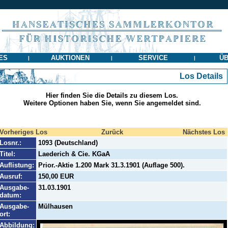
ES
AUKTIONEN
SERVICE
ÜB
|
|
|
Los Details
Hier finden Sie die Details zu diesem Los.
Weitere Optionen haben Sie, wenn Sie angemeldet sind.
Vorheriges Los
Zurück
Nächstes Los
Losnr.:
1093 (Deutschland)
Titel:
Laederich & Cie. KGaA
Auflistung:
Prior.-Aktie 1.200 Mark 31.3.1901 (Auflage 500).
Ausruf:
150,00 EUR
Ausgabe-
31.03.1901
datum:
Ausgabe-
Mülhausen
ort:
Abbildung: