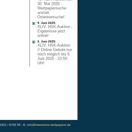
30. Mai 2026 -
Wertpapiersuche
anstatt
Ostereiersuche!
9. Juni 2025:
XLIV. HSK-Auktion -
Ergebnisse jetzt
online!
3. Juni 2025:
XLIV. HSK-Auktion
// Online Gebote nur
noch möglich bis 6.
Juni 2025 - 23:59
Uhr!
)5331 / 9755 55 - E:
info@historische-wertpapiere.de