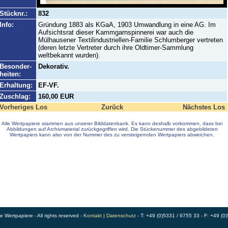
Stücknr.:
832
Info:
Gründung 1883 als KGaA, 1903 Umwandlung in eine AG. Im
Aufsichtsrat dieser Kammgarnspinnerei war auch die
Mülhausener Textilindustriellen-Familie Schlumberger vertreten
(deren letzte Vertreter durch ihre Oldtimer-Sammlung
weltbekannt wurden).
Besonder-
Dekorativ.
heiten:
Erhaltung:
EF-VF.
Zuschlag:
160,00 EUR
Vorheriges Los
Zurück
Nächstes Los
Alle Wertpapiere stammen aus unserer Bilddatenbank. Es kann deshalb vorkommen, dass bei
Abbildungen auf Archivmaterial zurückgegriffen wird. Die Stückenummer des abgebildeten
Wertpapiers kann also von der Nummer des zu versteigernden Wertpapiers abweichen.
Wertpapiere - All rights reserved -
Kontakt
|
Datenschutz
- T: +49 (0)5331 / 9755 33 - F: +49 (0