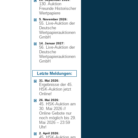
130. Auktion
Freunde Historischer
Wertpapiere
5. November 2026:
55. Live-Auktion der
Deutsche
Wertpapierauktionen
GmbH
14. Januar 2027:
56. Live-Auktion der
Deutsche
Wertpapierauktionen
GmbH
Letzte Meldungen:
31. Mai 2026:
Ergebnisse der 45.
HSK-Auktion jetzt
Online!
26. Mai 2026:
45. HSK-Auktion am
30. Mai 2026 //
Online Gebote nur
noch möglich bis 29.
Mai 2026 – 23:59
Uhr!
2. April 2026:
45. HSK-Auktion am