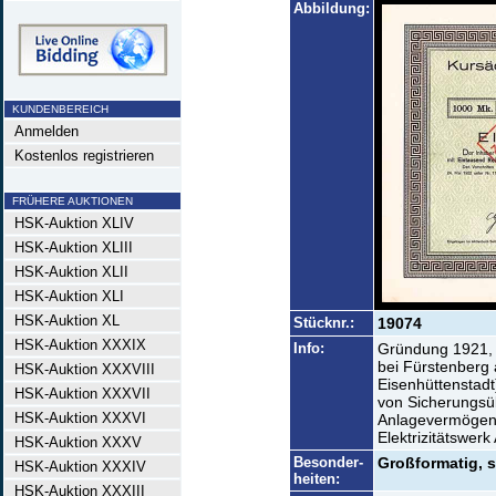
Abbildung:
KUNDENBEREICH
Anmelden
Kostenlos registrieren
FRÜHERE AUKTIONEN
HSK-Auktion XLIV
HSK-Auktion XLIII
HSK-Auktion XLII
HSK-Auktion XLI
HSK-Auktion XL
Stücknr.:
19074
HSK-Auktion XXXIX
Info:
Gründung 1921, 
bei Fürstenberg
HSK-Auktion XXXVIII
Eisenhüttenstad
HSK-Auktion XXXVII
von Sicherungsü
HSK-Auktion XXXVI
Anlagevermögen 
Elektrizitätswerk
HSK-Auktion XXXV
Besonder-
Großformatig,
HSK-Auktion XXXIV
heiten:
HSK-Auktion XXXIII