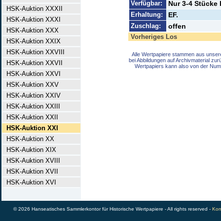
Verfügbar:
Nur 3-4 Stücke 
HSK-Auktion XXXII
Erhaltung:
EF.
HSK-Auktion XXXI
Zuschlag:
offen
HSK-Auktion XXX
Vorheriges Los
HSK-Auktion XXIX
HSK-Auktion XXVIII
Alle Wertpapiere stammen aus unser
bei Abbildungen auf Archivmaterial zu
HSK-Auktion XXVII
Wertpapiers kann also von der Num
HSK-Auktion XXVI
HSK-Auktion XXV
HSK-Auktion XXIV
HSK-Auktion XXIII
HSK-Auktion XXII
HSK-Auktion XXI
HSK-Auktion XX
HSK-Auktion XIX
HSK-Auktion XVIII
HSK-Auktion XVII
HSK-Auktion XVI
© 2026 Hanseatisches Sammlerkontor für Historische Wertpapiere - All rights reserved -
Kon