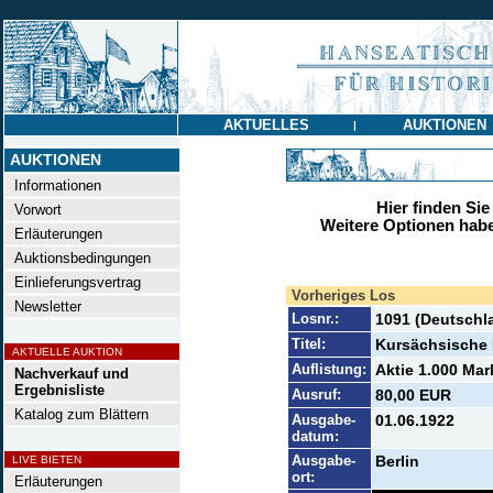
AKTUELLES
AUKTIONEN
|
AUKTIONEN
Informationen
Hier finden Sie
Vorwort
Weitere Optionen habe
Erläuterungen
Auktionsbedingungen
Einlieferungsvertrag
Vorheriges Los
Newsletter
Losnr.:
1091 (Deutschl
Titel:
Kursächsische
AKTUELLE AUKTION
Auflistung:
Aktie 1.000 Mar
Nachverkauf und
Ergebnisliste
Ausruf:
80,00 EUR
Katalog zum Blättern
Ausgabe-
01.06.1922
datum:
Ausgabe-
Berlin
LIVE BIETEN
ort:
Erläuterungen