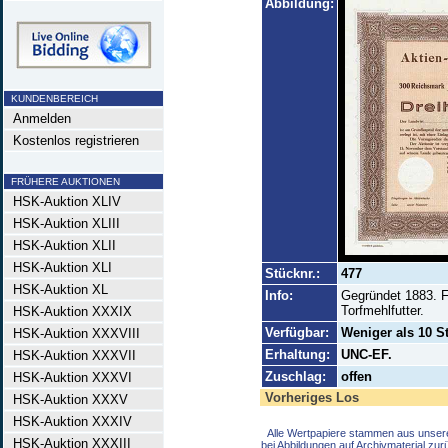
Abbildung:
KUNDENBEREICH
Anmelden
Kostenlos registrieren
FRÜHERE AUKTIONEN
HSK-Auktion XLIV
HSK-Auktion XLIII
HSK-Auktion XLII
HSK-Auktion XLI
Stücknr.:
477
HSK-Auktion XL
Info:
Gegründet 1883. F
Torfmehlfutter.
HSK-Auktion XXXIX
Verfügbar:
Weniger als 10 S
HSK-Auktion XXXVIII
Erhaltung:
UNC-EF.
HSK-Auktion XXXVII
Zuschlag:
offen
HSK-Auktion XXXVI
Vorheriges Los
HSK-Auktion XXXV
HSK-Auktion XXXIV
Alle Wertpapiere stammen aus unser
HSK-Auktion XXXIII
bei Abbildungen auf Archivmaterial zu