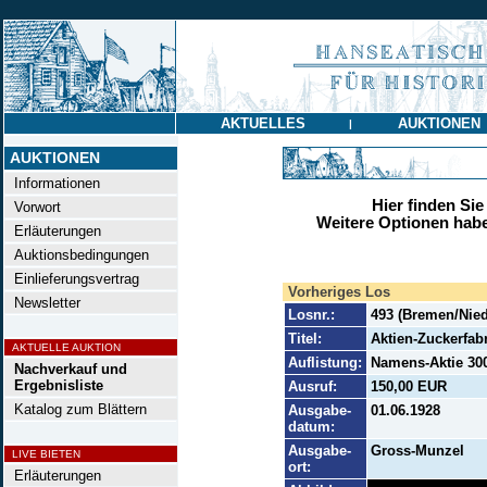
AKTUELLES
AUKTIONEN
|
AUKTIONEN
Informationen
Hier finden Sie
Vorwort
Weitere Optionen habe
Erläuterungen
Auktionsbedingungen
Einlieferungsvertrag
Vorheriges Los
Newsletter
Losnr.:
493 (Bremen/Nie
Titel:
Aktien-Zuckerfab
AKTUELLE AUKTION
Auflistung:
Namens-Aktie 300 
Nachverkauf und
Ergebnisliste
Ausruf:
150,00 EUR
Katalog zum Blättern
Ausgabe-
01.06.1928
datum:
Ausgabe-
Gross-Munzel
LIVE BIETEN
ort:
Erläuterungen