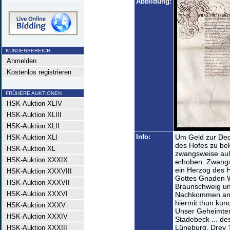
Abbildung:
KUNDENBEREICH
Anmelden
Kostenlos registrieren
FRÜHERE AUKTIONEN
HSK-Auktion XLIV
HSK-Auktion XLIII
HSK-Auktion XLII
Info:
Um Geld zur Dec
HSK-Auktion XLI
des Hofes zu be
HSK-Auktion XL
zwangsweise auße
HSK-Auktion XXXIX
erhoben. Zwangs
ein Herzog des 
HSK-Auktion XXXVIII
Gottes Gnaden W
HSK-Auktion XXXVII
Braunschweig un
HSK-Auktion XXXVI
Nachkommen an 
hiermit thun kun
HSK-Auktion XXXV
Unser Geheimter 
HSK-Auktion XXXIV
Stadebeck ... de
Lüneburg, Drey T
HSK-Auktion XXXIII