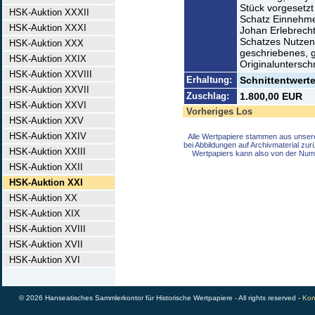
Stück vorgesetzt
HSK-Auktion XXXII
Schatz Einnehmer
HSK-Auktion XXXI
Johan Erlebrech
Schatzes Nutzen 
HSK-Auktion XXX
geschriebenes, 
HSK-Auktion XXIX
Originalunterschr
HSK-Auktion XXVIII
Erhaltung:
Schnittentwertet
HSK-Auktion XXVII
Zuschlag:
1.800,00 EUR
HSK-Auktion XXVI
Vorheriges Los
HSK-Auktion XXV
HSK-Auktion XXIV
Alle Wertpapiere stammen aus unser
bei Abbildungen auf Archivmaterial zu
HSK-Auktion XXIII
Wertpapiers kann also von der Num
HSK-Auktion XXII
HSK-Auktion XXI
HSK-Auktion XX
HSK-Auktion XIX
HSK-Auktion XVIII
HSK-Auktion XVII
HSK-Auktion XVI
© 2026 Hanseatisches Sammlerkontor für Historische Wertpapiere - All rights reserved -
Kon