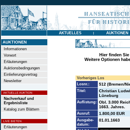
AKTUELLES
AUKTIONEN
|
AUKTIONEN
Informationen
Hier finden Sie
Vorwort
Weitere Optionen habe
Erläuterungen
Auktionsbedingungen
Einlieferungsvertrag
Vorheriges Los
Newsletter
Losnr.:
512 (Bremen/Ni
Titel:
Christian Ludw
AKTUELLE AUKTION
Lüneburg
Nachverkauf und
Auflistung:
Obl. 3.000 Reic
Ergebnisliste
1663. Jahres.
Katalog zum Blättern
Ausruf:
1.800,00 EUR
Ausgabe-
01.01.1663
LIVE BIETEN
datum:
Erläuterungen