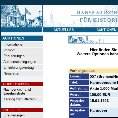
AKTUELLES
AUKTIONEN
|
AUKTIONEN
Informationen
Hier finden Sie
Vorwort
Weitere Optionen habe
Erläuterungen
Auktionsbedingungen
Einlieferungsvertrag
Vorheriges Los
Newsletter
Losnr.:
557 (Bremen/Ni
Titel:
Hannoversche I
AKTUELLE AUKTION
Auflistung:
Aktie 1.000 Mar
Nachverkauf und
Ergebnisliste
Ausruf:
100,00 EUR
Katalog zum Blättern
Ausgabe-
15.01.1923
datum:
Ausgabe-
Hannover
LIVE BIETEN
ort:
Erläuterungen