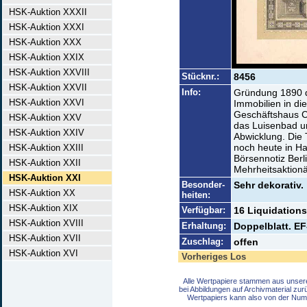
HSK-Auktion XXXII
HSK-Auktion XXXI
HSK-Auktion XXX
HSK-Auktion XXIX
HSK-Auktion XXVIII
Stücknr.:
8456
HSK-Auktion XXVII
Info:
Gründung 1890 d
HSK-Auktion XXVI
Immobilien in di
Geschäftshaus Co
HSK-Auktion XXV
das Luisenbad u
HSK-Auktion XXIV
Abwicklung. Die 
noch heute in H
HSK-Auktion XXIII
Börsennotiz Berl
HSK-Auktion XXII
Mehrheitsaktionä
HSK-Auktion XXI
Besonder-
Sehr dekorativ.
HSK-Auktion XX
heiten:
HSK-Auktion XIX
Verfügbar:
16 Liquidations
HSK-Auktion XVIII
Erhaltung:
Doppelblatt. EF
HSK-Auktion XVII
Zuschlag:
offen
HSK-Auktion XVI
Vorheriges Los
Alle Wertpapiere stammen aus unser
bei Abbildungen auf Archivmaterial zu
Wertpapiers kann also von der Num