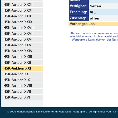
heiten:
HSK-Auktion XXXII
Verfügbar:
Selten.
HSK-Auktion XXXI
Erhaltung:
VF..
HSK-Auktion XXX
Zuschlag:
offen
HSK-Auktion XXIX
Vorheriges Los
HSK-Auktion XXVIII
HSK-Auktion XXVII
Alle Wertpapiere stammen aus unser
bei Abbildungen auf Archivmaterial zu
HSK-Auktion XXVI
Wertpapiers kann also von der Num
HSK-Auktion XXV
HSK-Auktion XXIV
HSK-Auktion XXIII
HSK-Auktion XXII
HSK-Auktion XXI
HSK-Auktion XX
HSK-Auktion XIX
HSK-Auktion XVIII
HSK-Auktion XVII
HSK-Auktion XVI
© 2026 Hanseatisches Sammlerkontor für Historische Wertpapiere - All rights reserved -
Kon