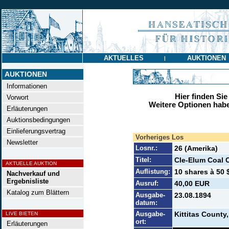
AKTUELLES
AUKTIONEN
|
AUKTIONEN
Informationen
Hier finden Sie
Vorwort
Weitere Optionen habe
Erläuterungen
Auktionsbedingungen
Einlieferungsvertrag
Vorheriges Los
Newsletter
Losnr.:
26 (Amerika)
Titel:
Cle-Elum Coal 
AKTUELLE AUKTION
Auflistung:
10 shares à 50 
Nachverkauf und
Ergebnisliste
Ausruf:
40,00 EUR
Katalog zum Blättern
Ausgabe-
23.08.1894
datum:
Ausgabe-
Kittitas County
LIVE BIETEN
ort:
Erläuterungen