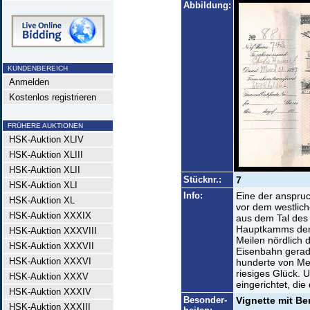
Abbildung:
KUNDENBEREICH
Anmelden
Kostenlos registrieren
FRÜHERE AUKTIONEN
HSK-Auktion XLIV
HSK-Auktion XLIII
HSK-Auktion XLII
Stücknr.:
7
HSK-Auktion XLI
Info:
Eine der anspruc
HSK-Auktion XL
vor dem westlich
HSK-Auktion XXXIX
aus dem Tal des 
Hauptkamms der 
HSK-Auktion XXXVIII
Meilen nördlich d
HSK-Auktion XXXVII
Eisenbahn gerad
HSK-Auktion XXXVI
hunderte von Meil
riesiges Glück.
HSK-Auktion XXXV
eingerichtet, die
HSK-Auktion XXXIV
Besonder-
Vignette mit Be
HSK-Auktion XXXIII