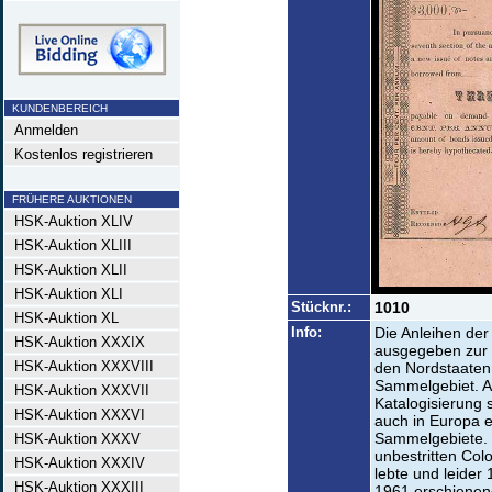
KUNDENBEREICH
Anmelden
Kostenlos registrieren
FRÜHERE AUKTIONEN
HSK-Auktion XLIV
HSK-Auktion XLIII
HSK-Auktion XLII
HSK-Auktion XLI
Stücknr.:
1010
HSK-Auktion XL
Info:
Die Anleihen der
HSK-Auktion XXXIX
ausgegeben zur 
HSK-Auktion XXXVIII
den Nordstaaten
Sammelgebiet. A
HSK-Auktion XXXVII
Katalogisierung 
HSK-Auktion XXXVI
auch in Europa e
Sammelgebiete. D
HSK-Auktion XXXV
unbestritten Colo
HSK-Auktion XXXIV
lebte und leider 
HSK-Auktion XXXIII
1961 erschienen