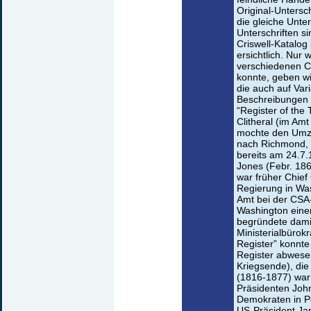
Original-Untersc
die gleiche Unter
Unterschriften s
Criswell-Katalog
ersichtlich. Nur
verschiedenen C
konnte, geben wi
die auch auf Vari
Beschreibungen m
“Register of th
Clitheral (im Amt
mochte den Umz
nach Richmond, 
bereits am 24.7.
Jones (Febr. 1861
war früher Chief
Regierung in Was
Amt bei der CSA-
Washington eine
begründete damit
Ministerialbürokr
Register” konnte
Register abwesen
Kriegsende), die
(1816-1877) war
Präsidenten John
Demokraten in P
US-Präsident Ja