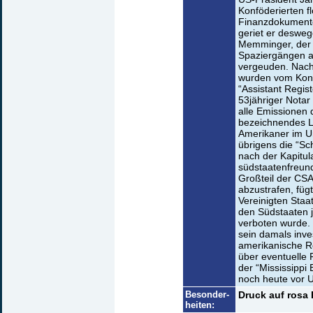
Konföderierten f
Finanzdokumente 
geriet er deswege
Memminger, der T
Spaziergängen au
vergeuden. Nach 
wurden vom Kong
“Assistant Regist
53jähriger Notar
alle Emissionen 
bezeichnendes Lic
Amerikaner im U
übrigens die “Sc
nach der Kapitul
südstaatenfreund
Großteil der CSA
abzustrafen, füg
Vereinigten Staa
den Südstaaten 
verboten wurde. 
sein damals inve
amerikanische Re
über eventuelle
der “Mississippi
noch heute vor U
Besonder-
Druck auf rosa 
heiten: