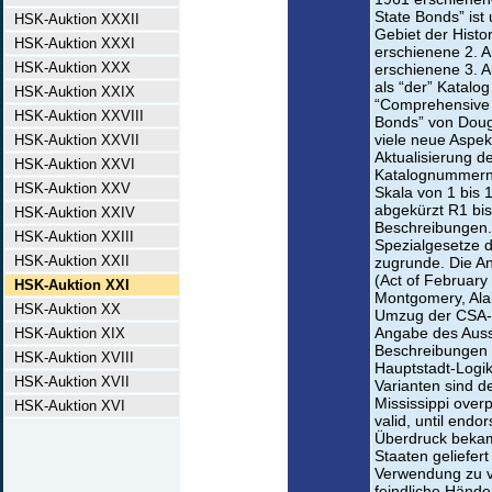
State Bonds” ist
HSK-Auktion XXXII
Gebiet der Histo
HSK-Auktion XXXI
erschienene 2. A
HSK-Auktion XXX
erschienene 3. A
als “der” Katalog
HSK-Auktion XXIX
“Comprehensive 
HSK-Auktion XXVIII
Bonds” von Dougl
viele neue Aspek
HSK-Auktion XXVII
Aktualisierung d
HSK-Auktion XXVI
Katalognummern 
HSK-Auktion XXV
Skala von 1 bis 1
abgekürzt R1 bis
HSK-Auktion XXIV
Beschreibungen.
HSK-Auktion XXIII
Spezialgesetze d
HSK-Auktion XXII
zugrunde. Die An
(Act of February 
HSK-Auktion XXI
Montgomery, Ala
HSK-Auktion XX
Umzug der CSA-R
Angabe des Ausst
HSK-Auktion XIX
Beschreibungen 
HSK-Auktion XVIII
Hauptstadt-Logik
HSK-Auktion XVII
Varianten sind 
Mississippi overp
HSK-Auktion XVI
valid, until endo
Überdruck bekam
Staaten geliefer
Verwendung zu ve
feindliche Hände