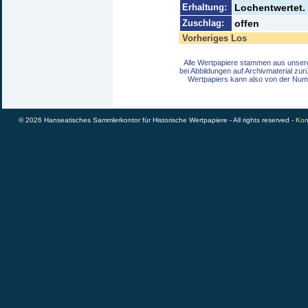
Erhaltung:
Lochentwertet. 
Zuschlag:
offen
Vorheriges Los
Alle Wertpapiere stammen aus unser
bei Abbildungen auf Archivmaterial zu
Wertpapiers kann also von der Num
© 2026 Hanseatisches Sammlerkontor für Historische Wertpapiere - All rights reserved -
Kon