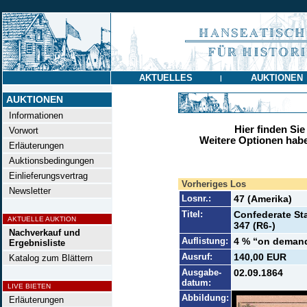
AKTUELLES
AUKTIONEN
|
AUKTIONEN
Informationen
Hier finden Sie
Vorwort
Weitere Optionen habe
Erläuterungen
Auktionsbedingungen
Einlieferungsvertrag
Vorheriges Los
Newsletter
Losnr.:
47 (Amerika)
Titel:
Confederate Stat
AKTUELLE AUKTION
347 (R6-)
Nachverkauf und
Auflistung:
4 % “on demand”
Ergebnisliste
Ausruf:
140,00 EUR
Katalog zum Blättern
Ausgabe-
02.09.1864
datum:
LIVE BIETEN
Abbildung:
Erläuterungen