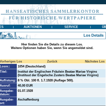
ES
AUKTIONEN
SERVICE
ÜB
|
|
|
Los Details
Hier finden Sie die Details zu diesem Los.
Weitere Optionen haben Sie, wenn Sie angemeldet sind.
Vorheriges Los
Zurück
Nächstes Los
Losnr.:
1054 (Deutschland)
Titel:
Institut der Englischen Fräulein Beatae Mariae Virgins
(Instituut der Engelsche Zusters Beatae Mariae Virgins)
Auflistung:
8 % Obl. 100 fl. 1.7.1928 (Auflage 500).
Ausruf:
40,00 EUR
Ausgabe-
01.07.1928
datum:
Ausgabe-
Aschaffenburg
ort: