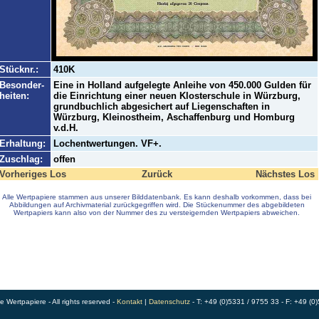
Stücknr.:
410K
Besonder-
Eine in Holland aufgelegte Anleihe von 450.000 Gulden für
heiten:
die Einrichtung einer neuen Klosterschule in Würzburg,
grundbuchlich abgesichert auf Liegenschaften in
Würzburg, Kleinostheim, Aschaffenburg und Homburg
v.d.H.
Erhaltung:
Lochentwertungen. VF+.
Zuschlag:
offen
Vorheriges Los
Zurück
Nächstes Los
Alle Wertpapiere stammen aus unserer Bilddatenbank. Es kann deshalb vorkommen, dass bei
Abbildungen auf Archivmaterial zurückgegriffen wird. Die Stückenummer des abgebildeten
Wertpapiers kann also von der Nummer des zu versteigernden Wertpapiers abweichen.
Wertpapiere - All rights reserved -
Kontakt
|
Datenschutz
- T: +49 (0)5331 / 9755 33 - F: +49 (0