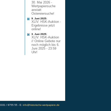
30. Mai 2026 -
Wertpapiersuche
anstatt
Ostereiersuche!
9. Juni 2025:
XLIV. HSK-Auktion -
Ergebnisse jetzt
online!
3. Juni 2025:
XLIV. HSK-Auktion
// Online Gebote nur
noch möglich bis 6.
Juni 2025 - 23:59
Uhr!
)5331 / 9755 55 - E:
info@historische-wertpapiere.de