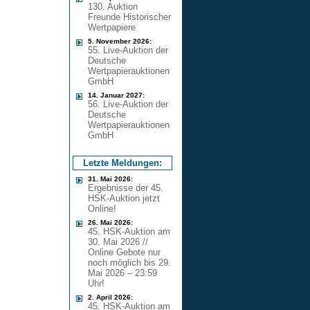
130. Auktion
Freunde Historischer
Wertpapiere
5. November 2026:
55. Live-Auktion der
Deutsche
Wertpapierauktionen
GmbH
14. Januar 2027:
56. Live-Auktion der
Deutsche
Wertpapierauktionen
GmbH
Letzte Meldungen:
31. Mai 2026:
Ergebnisse der 45.
HSK-Auktion jetzt
Online!
26. Mai 2026:
45. HSK-Auktion am
30. Mai 2026 //
Online Gebote nur
noch möglich bis 29.
Mai 2026 – 23:59
Uhr!
2. April 2026:
45. HSK-Auktion am