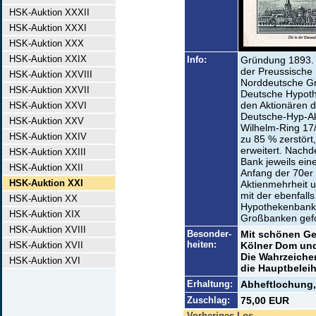
HSK-Auktion XXXII
HSK-Auktion XXXI
HSK-Auktion XXX
HSK-Auktion XXIX
Info:
Gründung 1893. 
der Preussische 
HSK-Auktion XXVIII
Norddeutsche Gr
HSK-Auktion XXVII
Deutsche Hypoth
den Aktionären 
HSK-Auktion XXVI
Deutsche-Hyp-Ak
HSK-Auktion XXV
Wilhelm-Ring 17/
HSK-Auktion XXIV
zu 85 % zerstör
erweitert. Nach
HSK-Auktion XXIII
Bank jeweils ein
HSK-Auktion XXII
Anfang der 70er
HSK-Auktion XXI
Aktienmehrheit 
mit der ebenfalls
HSK-Auktion XX
Hypothekenbank 
HSK-Auktion XIX
Großbanken gefo
HSK-Auktion XVIII
Besonder-
Mit schönen Ge
heiten:
HSK-Auktion XVII
Kölner Dom und
Die Wahrzeichen
HSK-Auktion XVI
die Hauptbelei
Erhaltung:
Abheftlochung,
Zuschlag:
75,00 EUR
Vorheriges Los