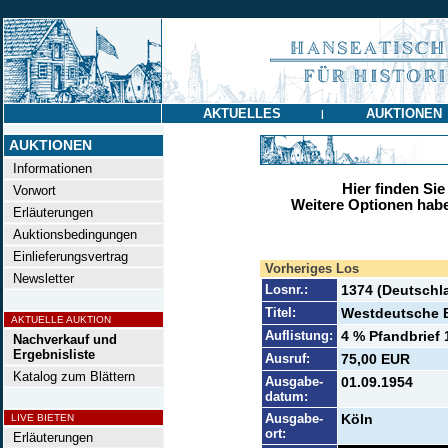
AKTUELLES
AUKTIONEN
|
AUKTIONEN
Informationen
Hier finden Sie
Vorwort
Weitere Optionen habe
Erläuterungen
Auktionsbedingungen
Einlieferungsvertrag
Vorheriges Los
Newsletter
Losnr.:
1374 (Deutschl
Titel:
Westdeutsche B
AKTUELLE AUKTION
Auflistung:
4 % Pfandbrief 
Nachverkauf und
Ergebnisliste
Ausruf:
75,00 EUR
Katalog zum Blättern
Ausgabe-
01.09.1954
datum:
Ausgabe-
Köln
LIVE BIETEN
ort:
Erläuterungen