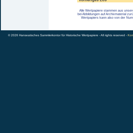
Alle Wertpapiere stammen aus unser
bei Abbildungen auf Archivmaterial zu
Wertpapiers kann also von der Num
© 2026 Hanseatisches Sammlerkontor für Historische Wertpapiere - All rights reserved -
Kon