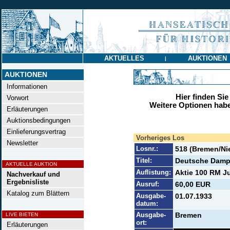
AKTUELLES
AUKTIONEN
|
AUKTIONEN
Informationen
Hier finden Sie
Vorwort
Weitere Optionen habe
Erläuterungen
Auktionsbedingungen
Einlieferungsvertrag
Vorheriges Los
Newsletter
Losnr.:
518 (Bremen/Ni
Titel:
Deutsche Dampf
AKTUELLE AUKTION
Auflistung:
Aktie 100 RM Ju
Nachverkauf und
Ergebnisliste
Ausruf:
60,00 EUR
Katalog zum Blättern
Ausgabe-
01.07.1933
datum:
Ausgabe-
Bremen
LIVE BIETEN
ort:
Erläuterungen