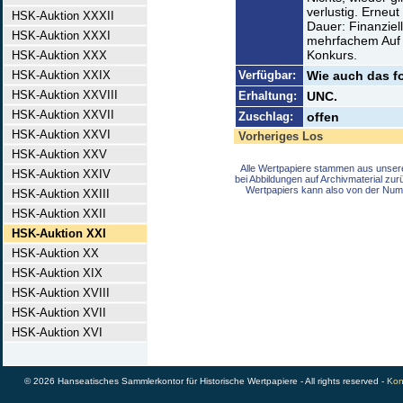
verlustig. Erneu
HSK-Auktion XXXII
Dauer: Finanziel
HSK-Auktion XXXI
mehrfachem Auf u
Konkurs.
HSK-Auktion XXX
HSK-Auktion XXIX
Verfügbar:
Wie auch das fo
HSK-Auktion XXVIII
Erhaltung:
UNC.
HSK-Auktion XXVII
Zuschlag:
offen
HSK-Auktion XXVI
Vorheriges Los
HSK-Auktion XXV
Alle Wertpapiere stammen aus unser
HSK-Auktion XXIV
bei Abbildungen auf Archivmaterial zu
Wertpapiers kann also von der Num
HSK-Auktion XXIII
HSK-Auktion XXII
HSK-Auktion XXI
HSK-Auktion XX
HSK-Auktion XIX
HSK-Auktion XVIII
HSK-Auktion XVII
HSK-Auktion XVI
© 2026 Hanseatisches Sammlerkontor für Historische Wertpapiere - All rights reserved -
Kon