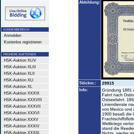
Abbildung:
KUNDENBEREICH
Anmelden
Kostenlos registrieren
FRÜHERE AUKTIONEN
HSK-Auktion XLIV
HSK-Auktion XLIII
HSK-Auktion XLII
HSK-Auktion XLI
Stücknr.:
29915
HSK-Auktion XL
Info:
Gründung 1881 d
HSK-Auktion XXXIX
Fahrt nach Ostin
Ostseefahrt. 189
HSK-Auktion XXXVIII
Liniendienste na
HSK-Auktion XXXVII
von Mexico und n
HSK-Auktion XXXVI
1900 besaß die G
Frachtschiffsflot
HSK-Auktion XXXV
Weltkriegs verlo
HSK-Auktion XXXIV
stand die Reeder
HSK-Auktion XXXIII
Nichts, wieder gi