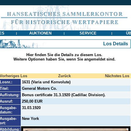
ES
AUKTIONEN
SERVICE
ÜB
|
|
|
Los Details
Hier finden Sie die Details zu diesem Los.
Weitere Optionen haben Sie, wenn Sie angemeldet sind.
Vorheriges Los
Zurück
Nächstes Los
Losnr.:
1631 (Varia und Konvolute)
Titel:
General Motors Co.
Auflistung:
Bonus certificate 31.3.1920 (Cadillac Division).
Ausruf:
250,00 EUR
Ausgabe-
31.03.1920
datum:
Ausgabe-
New York
ort:
Abbildung: