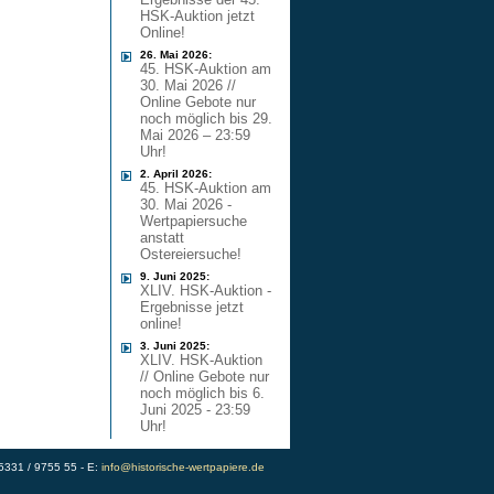
HSK-Auktion jetzt
Online!
26. Mai 2026:
45. HSK-Auktion am
30. Mai 2026 //
Online Gebote nur
noch möglich bis 29.
Mai 2026 – 23:59
Uhr!
2. April 2026:
45. HSK-Auktion am
30. Mai 2026 -
Wertpapiersuche
anstatt
Ostereiersuche!
9. Juni 2025:
XLIV. HSK-Auktion -
Ergebnisse jetzt
online!
3. Juni 2025:
XLIV. HSK-Auktion
// Online Gebote nur
noch möglich bis 6.
Juni 2025 - 23:59
Uhr!
)5331 / 9755 55 - E:
info@historische-wertpapiere.de