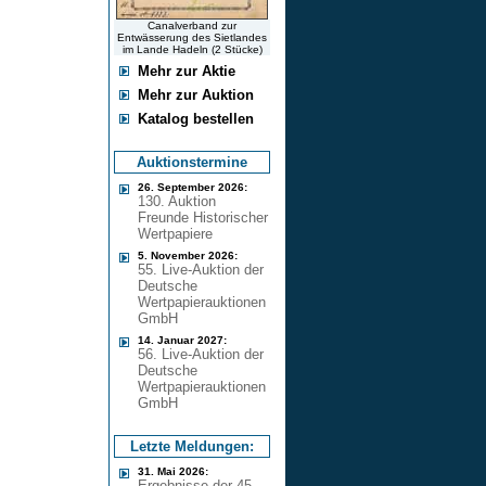
Canalverband zur
Entwässerung des Sietlandes
im Lande Hadeln (2 Stücke)
Mehr zur Aktie
Mehr zur Auktion
Katalog bestellen
Auktionstermine
26. September 2026:
130. Auktion
Freunde Historischer
Wertpapiere
5. November 2026:
55. Live-Auktion der
Deutsche
Wertpapierauktionen
GmbH
14. Januar 2027:
56. Live-Auktion der
Deutsche
Wertpapierauktionen
GmbH
Letzte Meldungen:
31. Mai 2026:
Ergebnisse der 45.