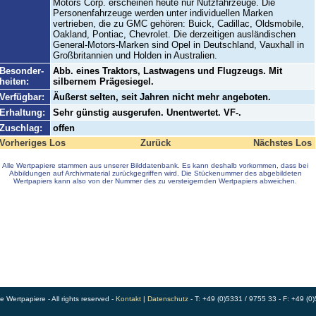
Motors Corp. erscheinen heute nur Nutzfahrzeuge. Die
Personenfahrzeuge werden unter individuellen Marken
vertrieben, die zu GMC gehören: Buick, Cadillac, Oldsmobile,
Oakland, Pontiac, Chevrolet. Die derzeitigen ausländischen
General-Motors-Marken sind Opel in Deutschland, Vauxhall in
Großbritannien und Holden in Australien.
Besonder-
Abb. eines Traktors, Lastwagens und Flugzeugs. Mit
heiten:
silbernem Prägesiegel.
Verfügbar:
Äußerst selten, seit Jahren nicht mehr angeboten.
Erhaltung:
Sehr günstig ausgerufen. Unentwertet. VF-.
Zuschlag:
offen
Vorheriges Los
Zurück
Nächstes Los
Alle Wertpapiere stammen aus unserer Bilddatenbank. Es kann deshalb vorkommen, dass bei
Abbildungen auf Archivmaterial zurückgegriffen wird. Die Stückenummer des abgebildeten
Wertpapiers kann also von der Nummer des zu versteigernden Wertpapiers abweichen.
Wertpapiere - All rights reserved -
Kontakt
|
Datenschutz
- T: +49 (0)5331 / 9755 33 - F: +49 (0