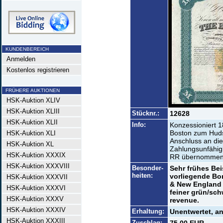
KUNDENBEREICH
Anmelden
Kostenlos registrieren
FRÜHERE AUKTIONEN
HSK-Auktion XLIV
HSK-Auktion XLIII
Stücknr.:
12628
HSK-Auktion XLII
Info:
Konzessioniert 
Boston zum Huds
HSK-Auktion XLI
Anschluss an di
HSK-Auktion XL
Zahlungsunfähig
HSK-Auktion XXXIX
RR übernommen
HSK-Auktion XXXVIII
Besonder-
Sehr frühes Bei
heiten:
vorliegende Bo
HSK-Auktion XXXVII
& New England 
HSK-Auktion XXXVI
feiner grün/sch
HSK-Auktion XXXV
revenue.
HSK-Auktion XXXIV
Erhaltung:
Unentwertet, a
HSK-Auktion XXXIII
Zuschlag: