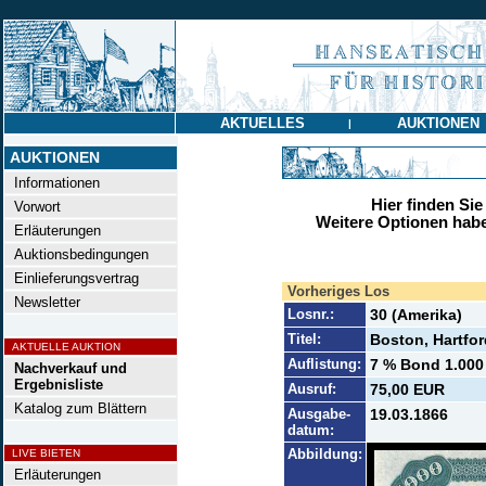
AKTUELLES
AUKTIONEN
|
AUKTIONEN
Informationen
Hier finden Sie
Vorwort
Weitere Optionen habe
Erläuterungen
Auktionsbedingungen
Einlieferungsvertrag
Vorheriges Los
Newsletter
Losnr.:
30 (Amerika)
Titel:
Boston, Hartfor
AKTUELLE AUKTION
Auflistung:
7 % Bond 1.000 
Nachverkauf und
Ergebnisliste
Ausruf:
75,00 EUR
Katalog zum Blättern
Ausgabe-
19.03.1866
datum:
Abbildung:
LIVE BIETEN
Erläuterungen