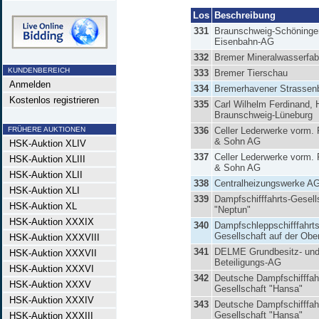
Los
Beschreibung
331
Braunschweig-Schöninge
Eisenbahn-AG
332
Bremer Mineralwasserfab
KUNDENBEREICH
333
Bremer Tierschau
Anmelden
334
Bremerhavener Strassen
Kostenlos registrieren
335
Carl Wilhelm Ferdinand, 
Braunschweig-Lüneburg
FRÜHERE AUKTIONEN
336
Celler Lederwerke vorm. 
& Sohn AG
HSK-Auktion XLIV
337
Celler Lederwerke vorm. 
HSK-Auktion XLIII
& Sohn AG
HSK-Auktion XLII
338
Centralheizungswerke A
HSK-Auktion XLI
339
Dampfschifffahrts-Gesell
HSK-Auktion XL
"Neptun"
HSK-Auktion XXXIX
340
Dampfschleppschifffahrts
Gesellschaft auf der Obe
HSK-Auktion XXXVIII
341
DELME Grundbesitz- un
HSK-Auktion XXXVII
Beteiligungs-AG
HSK-Auktion XXXVI
342
Deutsche Dampfschifffah
HSK-Auktion XXXV
Gesellschaft "Hansa"
HSK-Auktion XXXIV
343
Deutsche Dampfschifffah
Gesellschaft "Hansa"
HSK-Auktion XXXIII