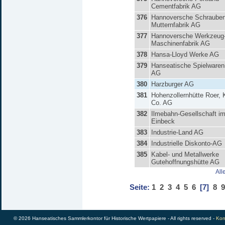
Cementfabrik AG
376
Hannoversche Schrauben
Mutternfabrik AG
377
Hannoversche Werkzeug
Maschinenfabrik AG
378
Hansa-Lloyd Werke AG
379
Hanseatische Spielwareni
AG
380
Harzburger AG
381
Hohenzollernhütte Roer, 
Co. AG
382
Ilmebahn-Gesellschaft im
Einbeck
383
Industrie-Land AG
384
Industrielle Diskonto-AG
385
Kabel- und Metallwerke
Gutehoffnungshütte AG
All
Seite:
1
2
3
4
5
6
[7]
8
9
© 2026 Hanseatisches Sammlerkontor für Historische Wertpapiere - All rights reserved -
Kon