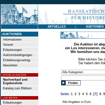
AKTUELLES
AUKTIONEN
|
AUKTIONEN
Informationen
Die Auktion ist ab
Vorwort
ein Los interessieren, m
Erläuterungen
Wir bemühen uns dan
Auktionsbedingungen
Bitte klicken Sie 
Einlieferungsvertrag
Sie haben den fo
Newsletter
AKTUELLE AUKTION
Nachverkauf und
Ergebnisliste
Katalog zum Blättern
Seite:
1
2
3
4
5
6
[7]
8
9
LIVE BIETEN
Alle Angaben in Euro
Erläuterungen