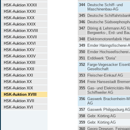
344
Deutsche Schiff- und
HSK-Auktion XXXII
Maschinenbau-AG
HSK-Auktion XXXI
345
Deutsche Schiffahrtsban
HSK-Auktion XXX
346
Deutsche Südseephosph
HSK-Auktion XXIX
347
Döring & Lehrmann AG fü
HSK-Auktion XXVIII
Bergwerks-, Erd- und Bau
HSK-Auktion XXVII
348
Elektromotorenfabrik Ha
HSK-Auktion XXVI
349
Emder Häringsfischerei-
HSK-Auktion XXV
350
Emder Hochseefischerei
HSK-Auktion XXIV
351
Erdölwerk “Doria”
HSK-Auktion XXIII
352
Farge-Vegesacker Eisen
HSK-Auktion XXII
Gesellschaft
HSK-Auktion XXI
353
Fleischer-Einkauf AG
HSK-Auktion XX
354
Freie Hansestadt Breme
HSK-Auktion XIX
355
Gas- und Elektricitäts-W
Schiffweiler AG
HSK-Auktion XVIII
356
Gaswerk Brackenheim-M
HSK-Auktion XVII
AG
HSK-Auktion XVI
357
Gaswerk Philippsburg A
358
Gebr. Körting AG
359
Gebr. Körting AG
360
Georg Drewsen, Feinpapi