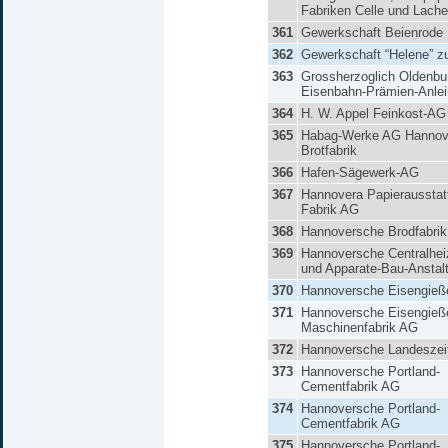
Fabriken Celle und Lach
361
Gewerkschaft Beienrode
362
Gewerkschaft “Helene” z
363
Grossherzoglich Oldenbu
Eisenbahn-Prämien-Anle
364
H. W. Appel Feinkost-AG
365
Habag-Werke AG Hannov
Brotfabrik
366
Hafen-Sägewerk-AG
367
Hannovera Papierausstat
Fabrik AG
368
Hannoversche Brodfabrik
369
Hannoversche Centralhei
und Apparate-Bau-Anstal
370
Hannoversche Eisengieße
371
Hannoversche Eisengieße
Maschinenfabrik AG
372
Hannoversche Landeszei
373
Hannoversche Portland-
Cementfabrik AG
374
Hannoversche Portland-
Cementfabrik AG
375
Hannoversche Portland-