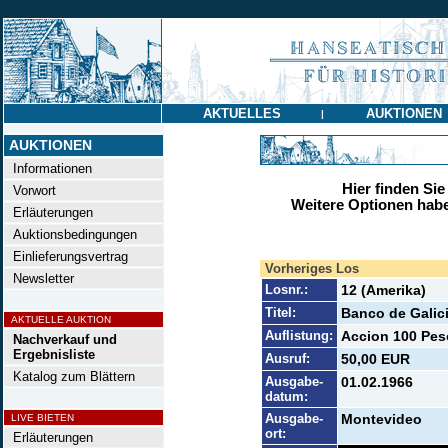
AKTUELLES
AUKTIONEN
|
AUKTIONEN
Informationen
Hier finden Sie
Vorwort
Weitere Optionen habe
Erläuterungen
Auktionsbedingungen
Einlieferungsvertrag
Vorheriges Los
Newsletter
Losnr.:
12 (Amerika)
Titel:
Banco de Galic
AKTUELLE AUKTION
Auflistung:
Accion 100 Peso
Nachverkauf und
Ergebnisliste
Ausruf:
50,00 EUR
Katalog zum Blättern
Ausgabe-
01.02.1966
datum:
Ausgabe-
Montevideo
LIVE BIETEN
ort:
Erläuterungen