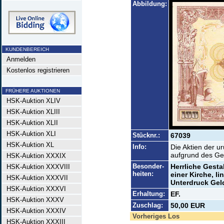
Abbildung:
KUNDENBEREICH
Anmelden
Kostenlos registrieren
FRÜHERE AUKTIONEN
HSK-Auktion XLIV
HSK-Auktion XLIII
HSK-Auktion XLII
HSK-Auktion XLI
Stücknr.:
67039
HSK-Auktion XL
Info:
Die Aktien der 
aufgrund des Ge
HSK-Auktion XXXIX
Besonder-
Herrliche Gesta
HSK-Auktion XXXVIII
heiten:
einer Kirche, li
HSK-Auktion XXXVII
Unterdruck Gel
HSK-Auktion XXXVI
Erhaltung:
EF.
HSK-Auktion XXXV
Zuschlag:
50,00 EUR
HSK-Auktion XXXIV
Vorheriges Los
HSK-Auktion XXXIII