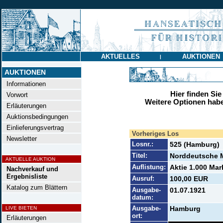
AKTUELLES
AUKTIONEN
|
AUKTIONEN
Informationen
Hier finden Sie
Vorwort
Weitere Optionen habe
Erläuterungen
Auktionsbedingungen
Einlieferungsvertrag
Vorheriges Los
Newsletter
Losnr.:
525 (Hamburg)
Titel:
Norddeutsche 
AKTUELLE AUKTION
Auflistung:
Aktie 1.000 Mar
Nachverkauf und
Ergebnisliste
Ausruf:
100,00 EUR
Katalog zum Blättern
Ausgabe-
01.07.1921
datum:
Ausgabe-
Hamburg
LIVE BIETEN
ort:
Erläuterungen