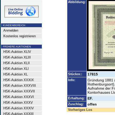
Abbildung:
KUNDENBEREICH
Anmelden
Kostenlos registrieren
FRÜHERE AUKTIONEN
HSK-Auktion XLIV
HSK-Auktion XLIII
HSK-Auktion XLII
HSK-Auktion XLI
Stücknr.:
17815
HSK-Auktion XL
HSK-Auktion XXXIX
Info:
Gründung 1881 a
Rothenburgsort).
HSK-Auktion XXXVIII
Aufnahme der Fi
HSK-Auktion XXXVII
Kontorhauses Ll
HSK-Auktion XXXVI
Erhaltung:
EF.
HSK-Auktion XXXV
Zuschlag:
offen
HSK-Auktion XXXIV
Vorheriges Los
HSK-Auktion XXXIII