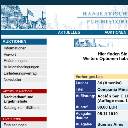
AKTUELLES
AUKTIONEN
|
AUKTIONEN
Informationen
Hier finden Sie
Vorwort
Weitere Optionen habe
Erläuterungen
Auktionsbedingungen
Einlieferungsvertrag
Vorheriges Los
Newsletter
Losnr.:
34 (Amerika)
Titel:
Compania Miner
AKTUELLE AUKTION
Auflistung:
Acción Ser. C 1
Nachverkauf und
(Auflage max. 1
Ergebnisliste
Ausruf:
80,00 EUR
Katalog zum Blättern
Ausgabe-
05.11.1910
datum:
LIVE BIETEN
Ausgabe-
Buenos Aires
Erläuterungen