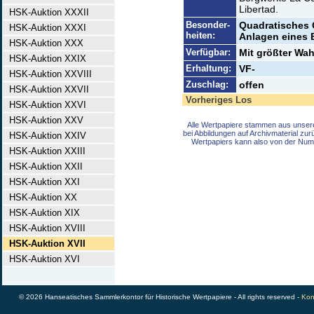
Libertad.
HSK-Auktion XXXII
Besonder-
Quadratisches 
HSK-Auktion XXXI
heiten:
Anlagen eines 
HSK-Auktion XXX
Verfügbar:
Mit größter Wah
HSK-Auktion XXIX
Erhaltung:
VF-
HSK-Auktion XXVIII
Zuschlag:
offen
HSK-Auktion XXVII
Vorheriges Los
HSK-Auktion XXVI
HSK-Auktion XXV
Alle Wertpapiere stammen aus unser
bei Abbildungen auf Archivmaterial zu
HSK-Auktion XXIV
Wertpapiers kann also von der Num
HSK-Auktion XXIII
HSK-Auktion XXII
HSK-Auktion XXI
HSK-Auktion XX
HSK-Auktion XIX
HSK-Auktion XVIII
HSK-Auktion XVII
HSK-Auktion XVI
© 2026 Hanseatisches Sammlerkontor für Historische Wertpapiere - All rights reserved -
Kon