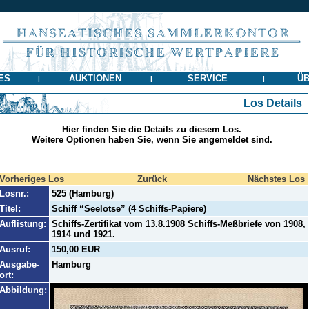
ES
AUKTIONEN
SERVICE
ÜB
|
|
|
Los Details
Hier finden Sie die Details zu diesem Los.
Weitere Optionen haben Sie, wenn Sie angemeldet sind.
Vorheriges Los
Zurück
Nächstes Los
Losnr.:
525 (Hamburg)
Titel:
Schiff “Seelotse” (4 Schiffs-Papiere)
Auflistung:
Schiffs-Zertifikat vom 13.8.1908 Schiffs-Meßbriefe von 1908,
1914 und 1921.
Ausruf:
150,00 EUR
Ausgabe-
Hamburg
ort:
Abbildung: