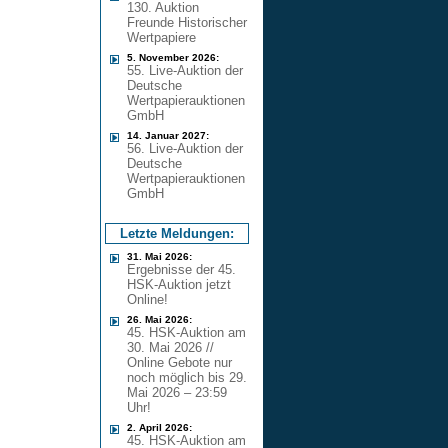
130. Auktion
Freunde Historischer
Wertpapiere
5. November 2026:
55. Live-Auktion der
Deutsche
Wertpapierauktionen
GmbH
14. Januar 2027:
56. Live-Auktion der
Deutsche
Wertpapierauktionen
GmbH
Letzte Meldungen:
31. Mai 2026:
Ergebnisse der 45.
HSK-Auktion jetzt
Online!
26. Mai 2026:
45. HSK-Auktion am
30. Mai 2026 //
Online Gebote nur
noch möglich bis 29.
Mai 2026 – 23:59
Uhr!
2. April 2026:
45. HSK-Auktion am