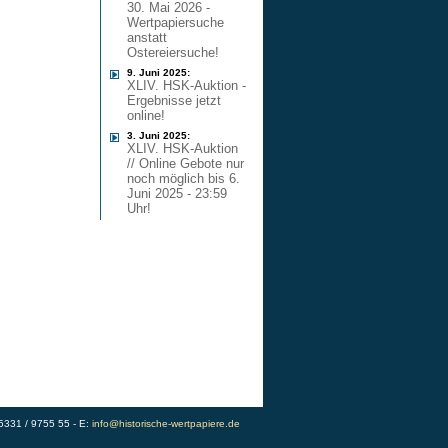
30. Mai 2026 -
Wertpapiersuche
anstatt
Ostereiersuche!
9. Juni 2025:
XLIV. HSK-Auktion -
Ergebnisse jetzt
online!
3. Juni 2025:
XLIV. HSK-Auktion
// Online Gebote nur
noch möglich bis 6.
Juni 2025 - 23:59
Uhr!
)5331 / 9755 55 - E:
info@historische-wertpapiere.de