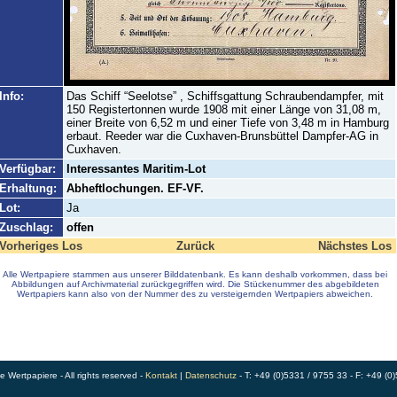
Info:
Das Schiff “Seelotse” , Schiffsgattung Schraubendampfer, mit
150 Registertonnen wurde 1908 mit einer Länge von 31,08 m,
einer Breite von 6,52 m und einer Tiefe von 3,48 m in Hamburg
erbaut. Reeder war die Cuxhaven-Brunsbüttel Dampfer-AG in
Cuxhaven.
Verfügbar:
Interessantes Maritim-Lot
Erhaltung:
Abheftlochungen. EF-VF.
Lot:
Ja
Zuschlag:
offen
Vorheriges Los
Zurück
Nächstes Los
Alle Wertpapiere stammen aus unserer Bilddatenbank. Es kann deshalb vorkommen, dass bei
Abbildungen auf Archivmaterial zurückgegriffen wird. Die Stückenummer des abgebildeten
Wertpapiers kann also von der Nummer des zu versteigernden Wertpapiers abweichen.
Wertpapiere - All rights reserved -
Kontakt
|
Datenschutz
- T: +49 (0)5331 / 9755 33 - F: +49 (0