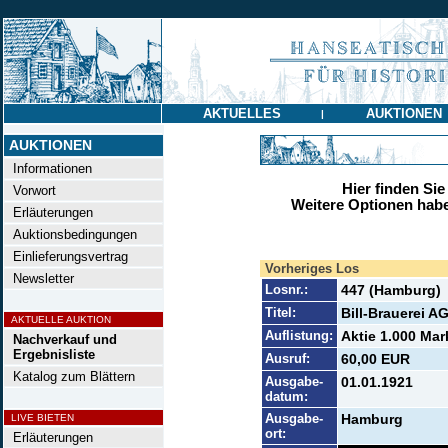
AKTUELLES
AUKTIONEN
|
AUKTIONEN
Informationen
Hier finden Sie
Vorwort
Weitere Optionen habe
Erläuterungen
Auktionsbedingungen
Einlieferungsvertrag
Vorheriges Los
Newsletter
Losnr.:
447 (Hamburg)
Titel:
Bill-Brauerei A
AKTUELLE AUKTION
Auflistung:
Aktie 1.000 Mar
Nachverkauf und
Ergebnisliste
Ausruf:
60,00 EUR
Katalog zum Blättern
Ausgabe-
01.01.1921
datum:
Ausgabe-
Hamburg
LIVE BIETEN
ort:
Erläuterungen