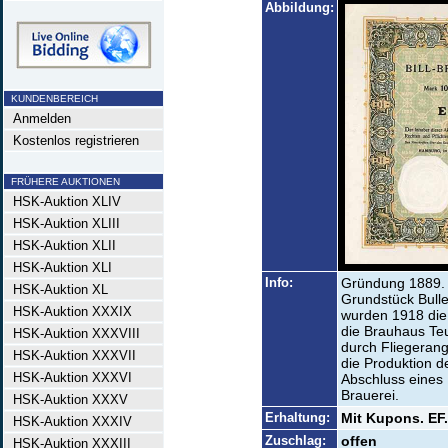
Abbildung:
KUNDENBEREICH
Anmelden
Kostenlos registrieren
FRÜHERE AUKTIONEN
HSK-Auktion XLIV
HSK-Auktion XLIII
HSK-Auktion XLII
HSK-Auktion XLI
Info:
Gründung 1889. 
HSK-Auktion XL
Grundstück Bul
HSK-Auktion XXXIX
wurden 1918 die
die Brauhaus Teu
HSK-Auktion XXXVIII
durch Fliegerangr
HSK-Auktion XXXVII
die Produktion d
HSK-Auktion XXXVI
Abschluss eines 
Brauerei.
HSK-Auktion XXXV
Erhaltung:
Mit Kupons. EF.
HSK-Auktion XXXIV
Zuschlag:
offen
HSK-Auktion XXXIII