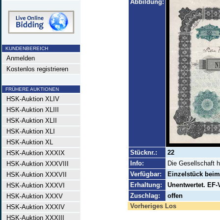
Abbildung:
KUNDENBEREICH
Anmelden
Kostenlos registrieren
FRÜHERE AUKTIONEN
HSK-Auktion XLIV
HSK-Auktion XLIII
HSK-Auktion XLII
HSK-Auktion XLI
HSK-Auktion XL
Stücknr.:
22
HSK-Auktion XXXIX
Info:
Die Gesellschaft ha
HSK-Auktion XXXVIII
Verfügbar:
Einzelstück beim 
HSK-Auktion XXXVII
Erhaltung:
Unentwertet. EF-
HSK-Auktion XXXVI
Zuschlag:
offen
HSK-Auktion XXXV
Vorheriges Los
HSK-Auktion XXXIV
HSK-Auktion XXXIII