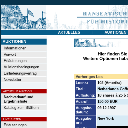
AKTUELLES
AUKTIONEN
|
AUKTIONEN
Informationen
Hier finden Sie
Vorwort
Weitere Optionen habe
Erläuterungen
Auktionsbedingungen
Einlieferungsvertrag
Vorheriges Los
Newsletter
Losnr.:
102 (Amerika)
Titel:
Netherlands Coff
AKTUELLE AUKTION
Auflistung:
10 shares à 25 $ 
Nachverkauf und
Ergebnisliste
Ausruf:
150,00 EUR
Katalog zum Blättern
Ausgabe-
09.12.1907
datum:
Ausgabe-
New York
LIVE BIETEN
ort:
Erläuterungen