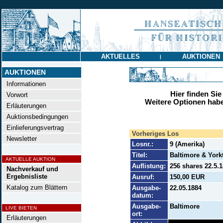
AKTUELLES
AUKTIONEN
|
AUKTIONEN
Informationen
Hier finden Sie
Vorwort
Weitere Optionen habe
Erläuterungen
Auktionsbedingungen
Einlieferungsvertrag
Vorheriges Los
Newsletter
Losnr.:
9 (Amerika)
Titel:
Baltimore & York
AKTUELLE AUKTION
Auflistung:
256 shares 22.5.1
Nachverkauf und
Ergebnisliste
Ausruf:
150,00 EUR
Katalog zum Blättern
Ausgabe-
22.05.1884
datum:
Ausgabe-
Baltimore
LIVE BIETEN
ort:
Erläuterungen