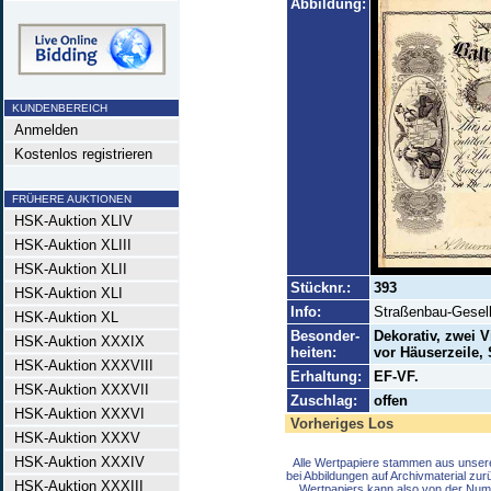
Abbildung:
KUNDENBEREICH
Anmelden
Kostenlos registrieren
FRÜHERE AUKTIONEN
HSK-Auktion XLIV
HSK-Auktion XLIII
HSK-Auktion XLII
Stücknr.:
393
HSK-Auktion XLI
Info:
Straßenbau-Gesell
HSK-Auktion XL
Besonder-
Dekorativ, zwei 
HSK-Auktion XXXIX
heiten:
vor Häuserzeile
HSK-Auktion XXXVIII
Erhaltung:
EF-VF.
HSK-Auktion XXXVII
Zuschlag:
offen
HSK-Auktion XXXVI
Vorheriges Los
HSK-Auktion XXXV
HSK-Auktion XXXIV
Alle Wertpapiere stammen aus unser
bei Abbildungen auf Archivmaterial zu
HSK-Auktion XXXIII
Wertpapiers kann also von der Num