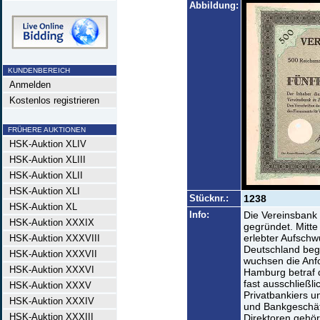
Abbildung:
KUNDENBEREICH
Anmelden
Kostenlos registrieren
FRÜHERE AUKTIONEN
HSK-Auktion XLIV
HSK-Auktion XLIII
HSK-Auktion XLII
HSK-Auktion XLI
Stücknr.:
1238
HSK-Auktion XL
Info:
Die Vereinsbank
HSK-Auktion XXXIX
gegründet. Mitte
erlebter Aufsch
HSK-Auktion XXXVIII
Deutschland bega
HSK-Auktion XXXVII
wuchsen die Anf
HSK-Auktion XXXVI
Hamburg betraf 
fast ausschließl
HSK-Auktion XXXV
Privatbankiers u
HSK-Auktion XXXIV
und Bankgeschäf
HSK-Auktion XXXIII
Direktoren gehör