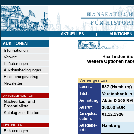
AKTUELLES
AUKTIONEN
|
AUKTIONEN
Informationen
Hier finden Sie
Vorwort
Weitere Optionen habe
Erläuterungen
Auktionsbedingungen
Einlieferungsvertrag
Vorheriges Los
Newsletter
Losnr.:
537 (Hamburg)
Titel:
Vereinsbank in
AKTUELLE AUKTION
Auflistung:
Aktie D 500 RM 
Nachverkauf und
Ergebnisliste
Ausruf:
300,00 EUR
Katalog zum Blättern
Ausgabe-
01.12.1926
datum:
Ausgabe-
Hamburg
LIVE BIETEN
ort:
Erläuterungen