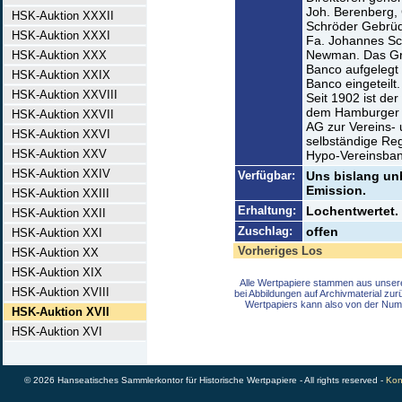
Joh. Berenberg, 
HSK-Auktion XXXII
Schröder Gebrüde
HSK-Auktion XXXI
Fa. Johannes Sc
Newman. Das Grü
HSK-Auktion XXX
Banco aufgelegt 
HSK-Auktion XXIX
Banco eingeteilt
HSK-Auktion XXVIII
Seit 1902 ist der
dem Hamburger R
HSK-Auktion XXVII
AG zur Vereins-
HSK-Auktion XXVI
selbständige Re
HSK-Auktion XXV
Hypo-Vereinsban
HSK-Auktion XXIV
Verfügbar:
Uns bislang unb
Emission.
HSK-Auktion XXIII
Erhaltung:
Lochentwertet. 
HSK-Auktion XXII
Zuschlag:
offen
HSK-Auktion XXI
Vorheriges Los
HSK-Auktion XX
HSK-Auktion XIX
Alle Wertpapiere stammen aus unser
HSK-Auktion XVIII
bei Abbildungen auf Archivmaterial zu
Wertpapiers kann also von der Num
HSK-Auktion XVII
HSK-Auktion XVI
© 2026 Hanseatisches Sammlerkontor für Historische Wertpapiere - All rights reserved -
Kon