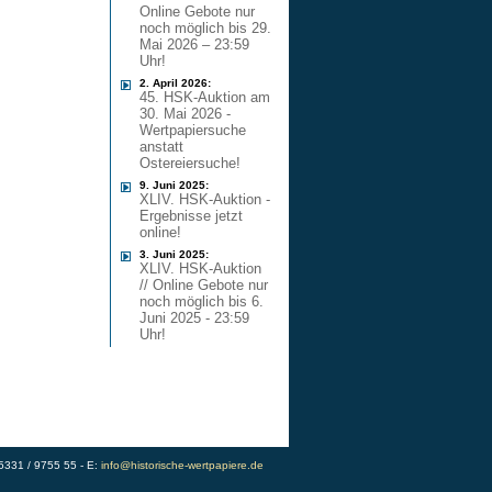
Online Gebote nur
noch möglich bis 29.
Mai 2026 – 23:59
Uhr!
2. April 2026:
45. HSK-Auktion am
30. Mai 2026 -
Wertpapiersuche
anstatt
Ostereiersuche!
9. Juni 2025:
XLIV. HSK-Auktion -
Ergebnisse jetzt
online!
3. Juni 2025:
XLIV. HSK-Auktion
// Online Gebote nur
noch möglich bis 6.
Juni 2025 - 23:59
Uhr!
)5331 / 9755 55 - E:
info@historische-wertpapiere.de