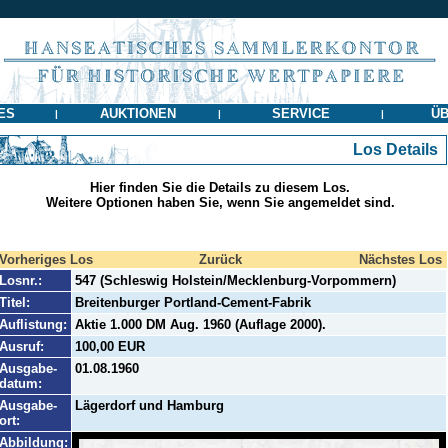
ES
AUKTIONEN
SERVICE
ÜB
|
|
|
Los Details
Hier finden Sie die Details zu diesem Los.
Weitere Optionen haben Sie, wenn Sie angemeldet sind.
Vorheriges Los
Zurück
Nächstes Los
Losnr.:
547 (Schleswig Holstein/Mecklenburg-Vorpommern)
Titel:
Breitenburger Portland-Cement-Fabrik
Auflistung:
Aktie 1.000 DM Aug. 1960 (Auflage 2000).
Ausruf:
100,00 EUR
Ausgabe-
01.08.1960
datum:
Ausgabe-
Lägerdorf und Hamburg
ort:
Abbildung: