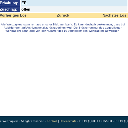
Erhaltung:
EF.
Zuschlag:
offen
Vorheriges Los
Zurück
Nächstes Los
Alle Wertpapiere stammen aus unserer Bilddatenbank. Es kann deshalb vorkommen, dass bei
Abbildungen auf Archivmaterial zurückgegriffen wird. Die Stückenummer des abgebildeten
Wertpapiers kann also von der Nummer des zu versteigernden Wertpapiers abweichen.
Wertpapiere - All rights reserved -
Kontakt
|
Datenschutz
- T: +49 (0)5331 / 9755 33 - F: +49 (0