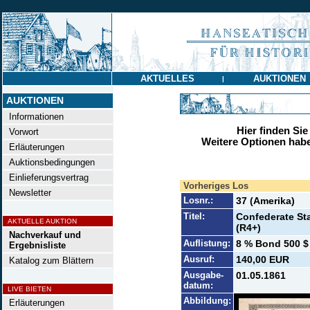
AKTUELLES
AUKTIONEN
|
AUKTIONEN
Informationen
Hier finden Sie
Vorwort
Weitere Optionen habe
Erläuterungen
Auktionsbedingungen
Einlieferungsvertrag
Vorheriges Los
Newsletter
Losnr.:
37 (Amerika)
Titel:
Confederate Stat
AKTUELLE AUKTION
(R4+)
Nachverkauf und
Auflistung:
8 % Bond 500 $ 
Ergebnisliste
Ausruf:
140,00 EUR
Katalog zum Blättern
Ausgabe-
01.05.1861
datum:
LIVE BIETEN
Abbildung:
Erläuterungen