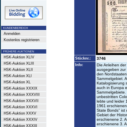
KUNDENBEREICH
Anmelden
Kostenlos registrieren
FRÜHERE AUKTIONEN
HSK-Auktion XLIV
Stücknr.:
3746
HSK-Auktion XLIII
Info:
Die Anleihen der
ausgegeben zur 
HSK-Auktion XLII
den Nordstaaten
HSK-Auktion XLI
Sammelgebiet. A
HSK-Auktion XL
Katalogisierung 
auch in Europa e
HSK-Auktion XXXIX
Sammelgebiete. D
HSK-Auktion XXXVIII
unbestritten Colo
HSK-Auktion XXXVII
lebte und leider 
1961 erschienen
HSK-Auktion XXXVI
State Bonds” ist
HSK-Auktion XXXV
Gebiet der Histo
erschienene 2. A
HSK-Auktion XXXIV
erschienene 3. A
HSK-Auktion XXXIII