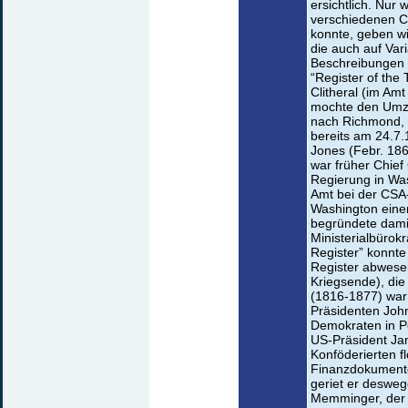
ersichtlich. Nur
verschiedenen C
konnte, geben wi
die auch auf Vari
Beschreibungen m
“Register of th
Clitheral (im Amt
mochte den Umz
nach Richmond, 
bereits am 24.7.
Jones (Febr. 1861
war früher Chief
Regierung in Was
Amt bei der CSA-
Washington eine
begründete damit
Ministerialbürokr
Register” konnte
Register abwesen
Kriegsende), die
(1816-1877) war
Präsidenten John
Demokraten in P
US-Präsident Ja
Konföderierten f
Finanzdokumente 
geriet er deswege
Memminger, der T