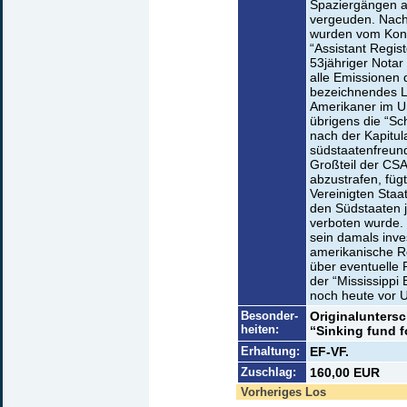
Spaziergängen au
vergeuden. Nach 
wurden vom Kong
“Assistant Regist
53jähriger Notar
alle Emissionen 
bezeichnendes Lic
Amerikaner im U
übrigens die “Sc
nach der Kapitul
südstaatenfreund
Großteil der CSA
abzustrafen, füg
Vereinigten Staa
den Südstaaten 
verboten wurde. 
sein damals inve
amerikanische Re
über eventuelle
der “Mississippi
noch heute vor U
Besonder-
Originaluntersc
heiten:
“Sinking fund f
Erhaltung:
EF-VF.
Zuschlag:
160,00 EUR
Vorheriges Los