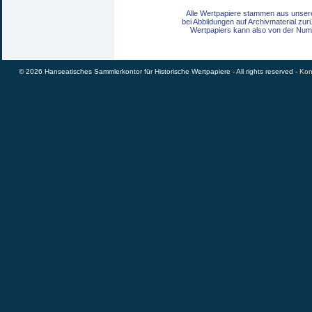
Alle Wertpapiere stammen aus unser
bei Abbildungen auf Archivmaterial zu
Wertpapiers kann also von der Num
© 2026 Hanseatisches Sammlerkontor für Historische Wertpapiere - All rights reserved -
Kon