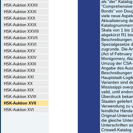
als “der” Katalog
HSK-Auktion XXXII
“Comprehensive 
Bonds” von Dougl
HSK-Auktion XXXI
viele neue Aspek
HSK-Auktion XXX
Aktualisierung d
HSK-Auktion XXIX
Katalognummern 
Skala von 1 bis 1
HSK-Auktion XXVIII
abgekürzt R1 bis
HSK-Auktion XXVII
Beschreibungen.
Spezialgesetze d
HSK-Auktion XXVI
zugrunde. Die An
HSK-Auktion XXV
(Act of February 
HSK-Auktion XXIV
Montgomery, Ala
Umzug der CSA-R
HSK-Auktion XXIII
Angabe des Ausst
HSK-Auktion XXII
Beschreibungen 
HSK-Auktion XXI
Hauptstadt-Logik
Varianten sind 
HSK-Auktion XX
Mississippi overp
HSK-Auktion XIX
valid, until endo
Überdruck bekam
HSK-Auktion XVIII
Staaten geliefer
HSK-Auktion XVII
Verwendung zu ve
HSK-Auktion XVI
feindliche Hände
Original-Untersc
die gleiche Unter
Unterschriften s
Criswell-Katalog