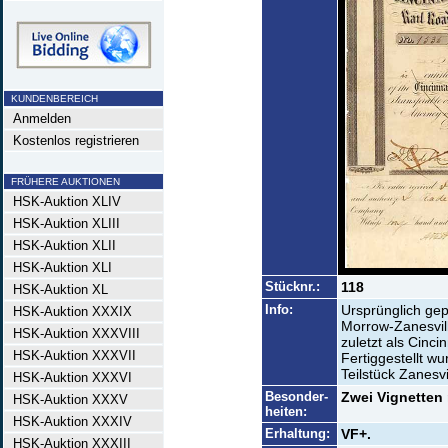
KUNDENBEREICH
Anmelden
Kostenlos registrieren
FRÜHERE AUKTIONEN
HSK-Auktion XLIV
HSK-Auktion XLIII
HSK-Auktion XLII
HSK-Auktion XLI
Stücknr.:
118
HSK-Auktion XL
Info:
Ursprünglich gep
HSK-Auktion XXXIX
Morrow-Zanesvill
HSK-Auktion XXXVIII
zuletzt als Cinc
HSK-Auktion XXXVII
Fertiggestellt wu
Teilstück Zanesv
HSK-Auktion XXXVI
Besonder-
Zwei Vignetten
HSK-Auktion XXXV
heiten:
HSK-Auktion XXXIV
Erhaltung:
VF+.
HSK-Auktion XXXIII