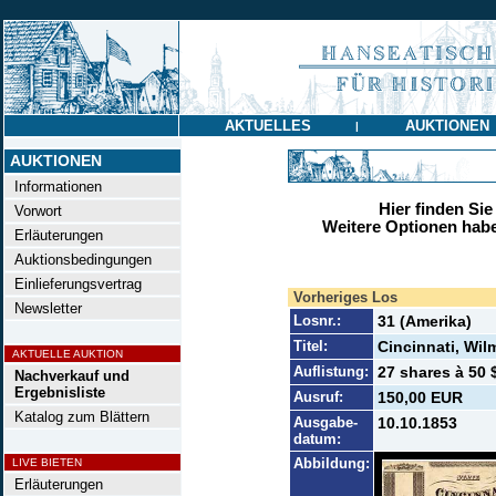
AKTUELLES
AUKTIONEN
|
AUKTIONEN
Informationen
Hier finden Sie
Vorwort
Weitere Optionen habe
Erläuterungen
Auktionsbedingungen
Einlieferungsvertrag
Vorheriges Los
Newsletter
Losnr.:
31 (Amerika)
Titel:
Cincinnati, Wil
AKTUELLE AUKTION
Auflistung:
27 shares à 50 
Nachverkauf und
Ergebnisliste
Ausruf:
150,00 EUR
Katalog zum Blättern
Ausgabe-
10.10.1853
datum:
Abbildung:
LIVE BIETEN
Erläuterungen