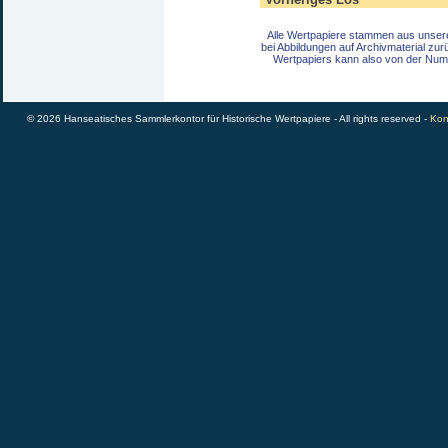
Alle Wertpapiere stammen aus unser
bei Abbildungen auf Archivmaterial zu
Wertpapiers kann also von der Num
© 2026 Hanseatisches Sammlerkontor für Historische Wertpapiere - All rights reserved -
Kon