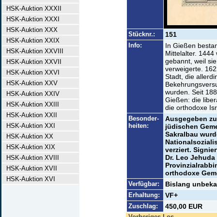
HSK-Auktion XXXII
HSK-Auktion XXXI
HSK-Auktion XXX
Stücknr.:
151
HSK-Auktion XXIX
Info:
In Gießen bestan
HSK-Auktion XXVIII
Mittelalter. 144
gebannt, weil si
HSK-Auktion XXVII
verweigerte. 162
HSK-Auktion XXVI
Stadt, die allerd
HSK-Auktion XXV
Bekehrungsversu
wurden. Seit 18
HSK-Auktion XXIV
Gießen: die libe
HSK-Auktion XXIII
die orthodoxe Isr
HSK-Auktion XXII
Besonder-
Ausgegeben zu
HSK-Auktion XXI
heiten:
jüdischen Geme
Sakralbau wur
HSK-Auktion XX
Nationalsoziali
HSK-Auktion XIX
verziert. Signi
Dr. Leo Jehuda 
HSK-Auktion XVIII
Provinzialrabbi
HSK-Auktion XVII
orthodoxe Geme
HSK-Auktion XVI
Verfügbar:
Bislang unbekan
Erhaltung:
VF+
Zuschlag:
450,00 EUR
Vorheriges Los