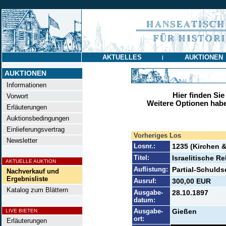
AKTUELLES
AUKTIONEN
|
AUKTIONEN
Informationen
Hier finden Sie
Vorwort
Weitere Optionen habe
Erläuterungen
Auktionsbedingungen
Einlieferungsvertrag
Vorheriges Los
Newsletter
Losnr.:
1235 (Kirchen &
Titel:
Israelitische R
AKTUELLE AUKTION
Auflistung:
Partial-Schulds
Nachverkauf und
Ergebnisliste
Ausruf:
300,00 EUR
Katalog zum Blättern
Ausgabe-
28.10.1897
datum:
Ausgabe-
Gießen
LIVE BIETEN
ort:
Erläuterungen