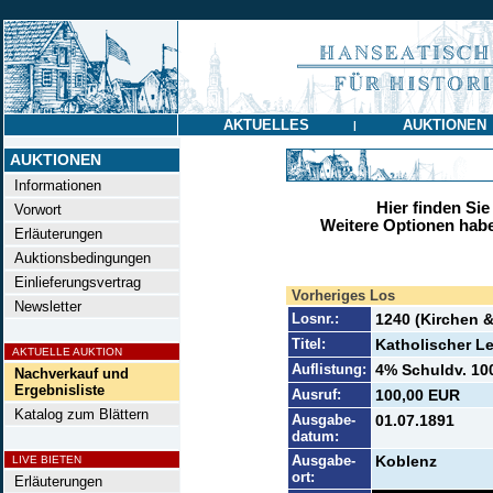
AKTUELLES
AUKTIONEN
|
AUKTIONEN
Informationen
Hier finden Sie
Vorwort
Weitere Optionen habe
Erläuterungen
Auktionsbedingungen
Einlieferungsvertrag
Vorheriges Los
Newsletter
Losnr.:
1240 (Kirchen &
Titel:
Katholischer Le
AKTUELLE AUKTION
Auflistung:
4% Schuldv. 100
Nachverkauf und
Ergebnisliste
Ausruf:
100,00 EUR
Katalog zum Blättern
Ausgabe-
01.07.1891
datum:
Ausgabe-
Koblenz
LIVE BIETEN
ort:
Erläuterungen