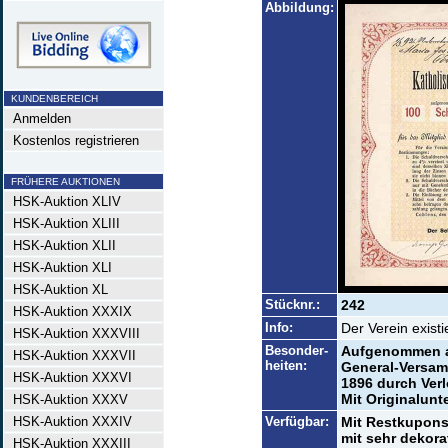
Abbildung:
KUNDENBEREICH
Anmelden
Kostenlos registrieren
FRÜHERE AUKTIONEN
HSK-Auktion XLIV
HSK-Auktion XLIII
HSK-Auktion XLII
HSK-Auktion XLI
HSK-Auktion XL
Stücknr.:
242
HSK-Auktion XXXIX
Info:
Der Verein existi
HSK-Auktion XXXVIII
Besonder-
Aufgenommen a
HSK-Auktion XXXVII
heiten:
General-Versam
HSK-Auktion XXXVI
1896 durch Ver
Mit Originalunte
HSK-Auktion XXXV
HSK-Auktion XXXIV
Verfügbar:
Mit Restkupons
mit sehr dekora
HSK-Auktion XXXIII