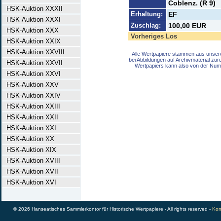
Coblenz. (R 9)
HSK-Auktion XXXII
Erhaltung:
EF
HSK-Auktion XXXI
Zuschlag:
100,00 EUR
HSK-Auktion XXX
Vorheriges Los
HSK-Auktion XXIX
HSK-Auktion XXVIII
Alle Wertpapiere stammen aus unser
bei Abbildungen auf Archivmaterial zu
HSK-Auktion XXVII
Wertpapiers kann also von der Num
HSK-Auktion XXVI
HSK-Auktion XXV
HSK-Auktion XXIV
HSK-Auktion XXIII
HSK-Auktion XXII
HSK-Auktion XXI
HSK-Auktion XX
HSK-Auktion XIX
HSK-Auktion XVIII
HSK-Auktion XVII
HSK-Auktion XVI
© 2026 Hanseatisches Sammlerkontor für Historische Wertpapiere - All rights reserved -
Kon