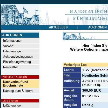
AKTUELLES
AUKTIONEN
|
AUKTIONEN
Informationen
Hier finden Sie
Vorwort
Weitere Optionen habe
Erläuterungen
Auktionsbedingungen
Einlieferungsvertrag
Vorheriges Los
Newsletter
Losnr.:
1127 (Deutschla
Titel:
Nordische Schi
AKTUELLE AUKTION
Auflistung:
Aktie 1.000 Dan
Nachverkauf und
Stück, R 8).
Ergebnisliste
Ausruf:
300,00 EUR
Katalog zum Blättern
Ausgabe-
01.12.1927
datum:
LIVE BIETEN
Ausgabe-
Danzig
Erläuterungen